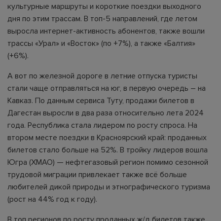
культурные маршруты и короткие поездки выходного
дня по этим трассам. В топ-5 направлений, где летом
выросла интернет-активность абонентов, также вошли
трассы «Урал» и «Восток» (по +7%), а также «Балтия»
(+6%).
А вот по железной дороге в летние отпуска туристы
стали чаще отправляться на юг, в первую очередь – на
Кавказ. По данным сервиса Туту, продажи билетов в
Дагестан выросли в два раза относительно лета 2024
года. Республика стала лидером по росту спроса. На
втором месте поездки в Красноярский край: проданных
билетов стало больше на 52%. В тройку лидеров вошла
Югра (ХМАО) — нефтегазовый регион помимо сезонной
трудовой миграции привлекает также всё больше
любителей дикой природы и этнографического туризма
(рост на 44% год к году).
В топ регионов по росту проданных ж/д билетов также