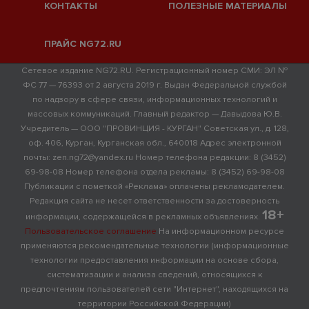
КОНТАКТЫ
ПОЛЕЗНЫЕ МАТЕРИАЛЫ
ПРАЙС NG72.RU
Сетевое издание NG72.RU. Регистрационный номер СМИ: ЭЛ №
ФС 77 — 76393 от 2 августа 2019 г. Выдан Федеральной службой
по надзору в сфере связи, информационных технологий и
массовых коммуникаций. Главный редактор — Давыдова Ю.В.
Учредитель — ООО "ПРОВИНЦИЯ - КУРГАН" Советская ул., д. 128,
оф. 406, Курган, Курганская обл., 640018 Адрес электронной
почты: zen.ng72@yandex.ru Номер телефона редакции: 8 (3452)
69-98-08 Номер телефона отдела рекламы: 8 (3452) 69-98-08
Публикации с пометкой «Реклама» оплачены рекламодателем.
Редакция сайта не несет ответственности за достоверность
18+
информации, содержащейся в рекламных объявлениях.
Пользовательское соглашение
На информационном ресурсе
применяются рекомендательные технологии (информационные
технологии предоставления информации на основе сбора,
систематизации и анализа сведений, относящихся к
предпочтениям пользователей сети "Интернет", находящихся на
территории Российской Федерации)