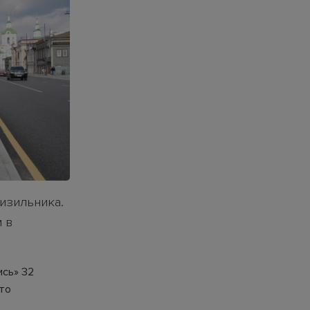
кизильника.
 в
ись» 32
сто