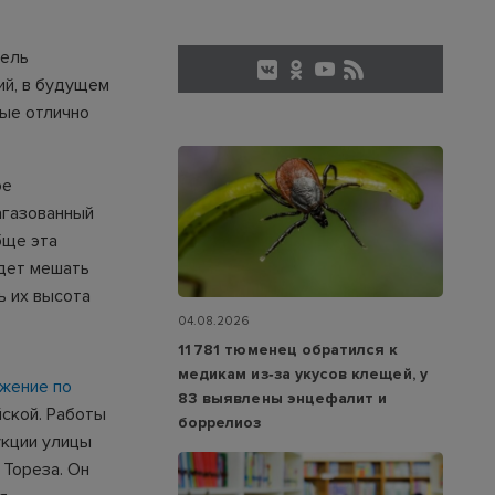
тель
ий, в будущем
рые отлично
ое
агазованный
бще эта
удет мешать
ь их высота
04.08.2026
11 781 тюменец обратился к
медикам из‑за укусов клещей, у
ижение по
83 выявлены энцефалит и
ской. Работы
боррелиоз
укции улицы
 Тореза. Он