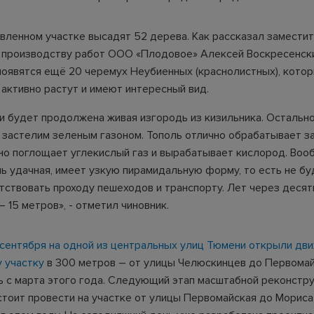
овленном участке высадят 52 дерева. Как рассказал замести
 производству работ ООО «Плодовое» Алексей Воскресенск
появятся ещё 20 черемух Неубиенных (краснолистных), кото
 активно растут и имеют интересный вид.
и будет продолжена живая изгородь из кизильника. Остальн
 застелим зеленым газоном. Тополь отлично обрабатывает з
вно поглощает углекислый газ и вырабатывает кислород. Воо
нь удачная, имеет узкую пирамидальную форму, то есть не б
ятствовать проходу пешеходов и транспорту. Лет через десят
– 15 метров», - отметил чиновник.
1 сентября на одной из центральных улиц Тюмени открыли дв
 участку
в 300 метров – от улицы Челюскинцев до Первомай
 с марта этого года. Следующий этап масштабной реконстр
тоит провести на участке от улицы Первомайская до Мориса