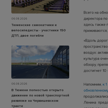
Всего на обн
директора по
06.08.2026
здесь также 
Тюменские самокатчики и
велосипедисты - участники 150
приживаются,
ДТП, двое погибли
«Вдоль дорог
пространство
воздух: акти
культура оче
обзору, преп
достигнет 10 
Напомним,
к 
06.08.2026
В Тюмени полностью открыто
обновленному
движение по новой транспортной
продолжались
развязке на Червишевском
Ленина предс
тракте