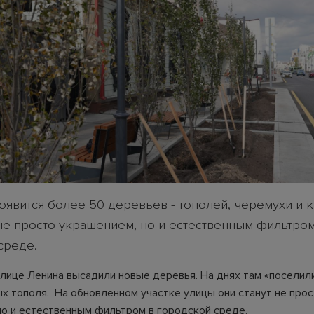
оявится более 50 деревьев - тополей, черемухи и 
 не просто украшением, но и естественным фильтром
среде.
улице Ленина высадили новые деревья. На днях там «поселил
х тополя. На обновленном участке улицы они станут не про
но и естественным фильтром в городской среде.