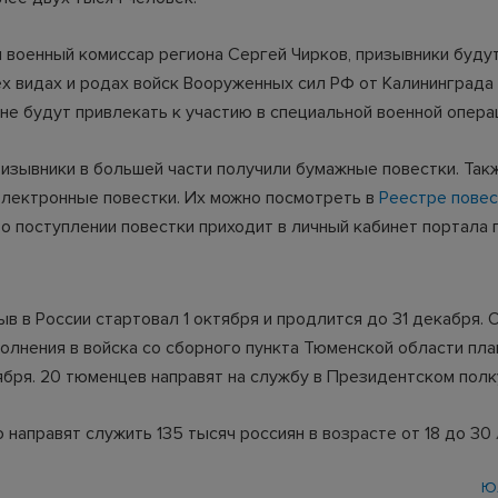
л военный комиссар региона Сергей Чирков, призывники буду
ех видах и родах войск Вооруженных сил РФ от Калининграда 
не будут привлекать к участию в специальной военной опера
изывники в большей части получили бумажные повестки. Так
лектронные повестки. Их можно посмотреть в
Реестре пове
о поступлении повестки приходит в личный кабинет портала 
в в России стартовал 1 октября и продлится до 31 декабря. 
олнения в войска со сборного пункта Тюменской области пл
ября. 20 тюменцев направят на службу в Президентском полк
 направят служить 135 тысяч россиян в возрасте от 18 до 30 
Ю