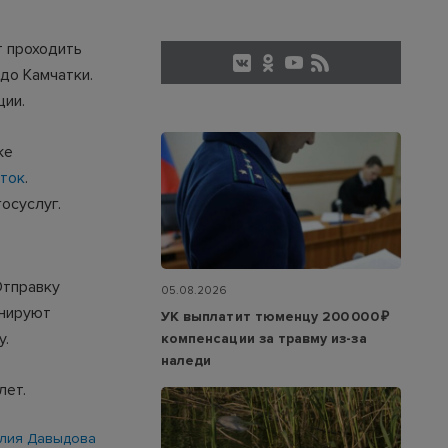
т проходить
до Камчатки.
ции.
же
сток
.
госуслуг.
Отправку
05.08.2026
анируют
УК выплатит тюменцу 200 000 ₽
у.
компенсации за травму из-за
наледи
лет.
лия Давыдова