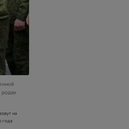
оенной
и родах
зовут на
о года