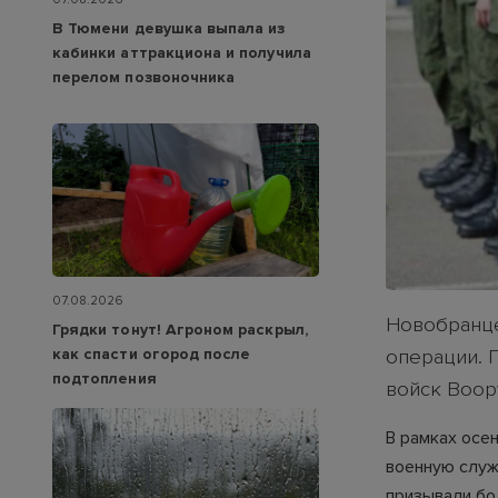
В Тюмени девушка выпала из
кабинки аттракциона и получила
перелом позвоночника
07.08.2026
Новобранце
Грядки тонут! Агроном раскрыл,
как спасти огород после
операции. 
подтопления
войск Воор
В рамках осе
военную служ
призывали бо