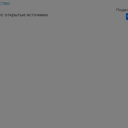
СТВО
Подел
о: открытые источники