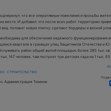
подчеркнул, что все оперативные пожелания и просьбы жите
на месте. И добавил, что после всех работ территорию приве
 вид, положат новую плитку, сделают бордюры и весной улож
необходима для обеспечения надежного функционирования 
щемся квартале в границах улиц Защитников Отечества и Ю.-Р
бслуживать район общей жилой площадью более 285 тыс. кв.
тыс. 147 человек, там построят три детских сада на 1 тыс. 65
Ю
ВО
СТРОИТЕЛЬСТВО
Подел
о: Администрация Тюмени