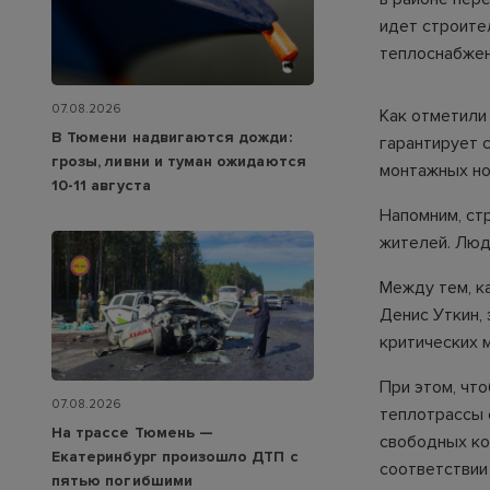
идет строите
теплоснабжен
07.08.2026
Как отметили
В Тюмени надвигаются дожди:
гарантирует 
грозы, ливни и туман ожидаются
монтажных но
10-11 августа
Напомним, ст
жителей. Люд
Между тем, к
Денис Уткин,
критических 
При этом, чт
07.08.2026
теплотрассы 
На трассе Тюмень —
свободных ко
Екатеринбург произошло ДТП с
соответствии
пятью погибшими