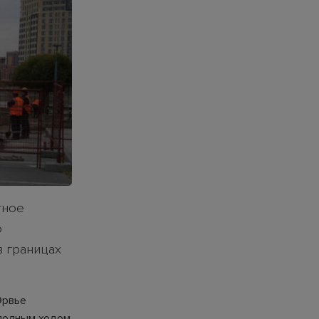
тное
о
 границах
Эрвье
 полным ходом