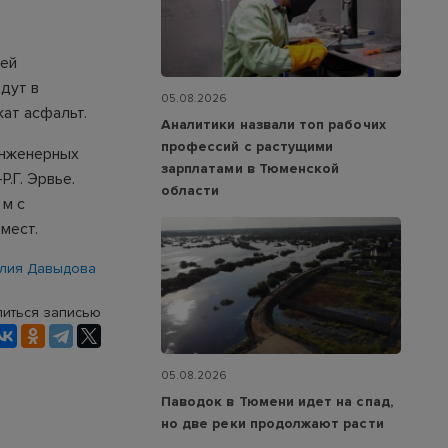
лей
дут в
05.08.2026
ат асфальт.
Аналитики назвали топ рабочих
профессий с растущими
инженерных
зарплатами в Тюменской
.Г. Эрвье.
области
 м с
 мест.
лия Давыдова
иться записью
05.08.2026
Паводок в Тюмени идет на спад,
но две реки продолжают расти