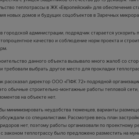
льство теплотрассы в ЖК «Европейский» для обеспечения ст
ия новых домов и будущих соцобъектов в Заречных микрора
 в городской администрации, подрядчик старается ускорить 
стопроцентное качество и соблюдение норм проекта и строи
рм.
роительство данного объекта вызывало много жалоб со сто
и требовали выбрать другое место для прокладки теплотра
ак рассказал директор ООО «ПФК 72» подрядной организац
 это обычные строительно-монтажные работы тепловой сети,
моментов на объекте нет.
обы минимизировать неудобства тюменцев, варианты размещ
обсуждали со специалистами. Рассмотрев весь план застройки
ридоров нет, поэтому работы организовали по проектному р
 с законом теплотрассу было предложено разместить на мун