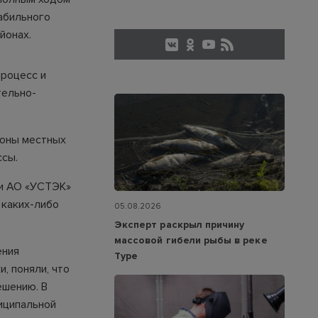
абильного
йонах.
процесс и
тельно-
роны местных
ссы.
ии АО «УСТЭК»
 каких-либо
05.08.2026
Эксперт раскрыл причину
массовой гибели рыбы в реке
ения
Туре
, поняли, что
ешению. В
иципальной