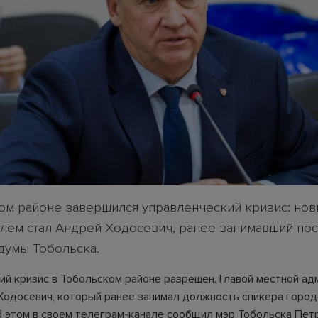
ом районе завершился управленческий кризис: но
лем стал Андрей Ходосевич, ранее занимавший пос
думы Тобольска.
ий кризис в Тобольском районе разрешен. Главой местной ад
Ходосевич, который ранее занимал должность спикера горо
б этом в своем телеграм-канале сообщил мэр Тобольска Петр