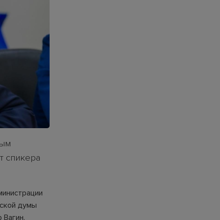
вым
т спикера
министрации
дской думы
 Вагин.