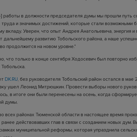
го] работы в должности председателя думы мы прошли путь с
 труда и значимых достижений, которые стали возможными 
у вкладу. Уверен, что опыт Андрея Анатольевича, энергия и
т дальнейшему развитию Тобольского района, а наше успешн
во продолжится на новом уровне."
о, что только в конце сентября Ходосевич был повторно изб
 Тобольска.
ет
DK.RU
, без руководителя Тобольский район остался в мае 
авку ушел Леонид Митрюшкин. Провести выборы нового руко
ось, в итоге они были перенесены на осень, когда сформиру
ой думы.
во всех районах Тюменской области в настоящее время прох
 ранее действовавших глав в связи с созданием новых дум. 
 рамках муниципальной реформы, которая упразднила сельск