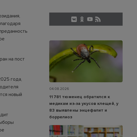
озидания,
благодаря
 преданность
ое
ран на пост
2025 года,
водителя
04.08.2026
ется новый
11 781 тюменец обратился к
медикам из‑за укусов клещей, у
83 выявлены энцефалит и
одит
боррелиоз
Выборы
ое