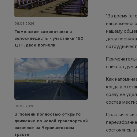
"За время [е
напряженного
06.08.2026
нашему общем
Тюменские самокатчики и
велосипедисты - участники 150
делу послужа
ДТП, двое погибли
сотрудничест
Примечательн
спикера думы
Как напомина
когда в отст
сразу не удал
состав местн
06.08.2026
В Тюмени полностью открыто
Практически 
движение по новой транспортной
переизбрание
развязке на Червишевском
состоялись в
тракте