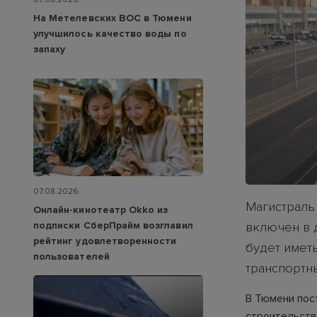
На Метелевских ВОС в Тюмени
улучшилось качество воды по
запаху
07.08.2026
Магистраль
Онлайн-кинотеатр Okko из
подписки СберПрайм возглавил
включен в 
рейтинг удовлетворенности
будет имет
пользователей
транспортн
В Тюмени пос
строительств