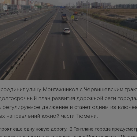
 соединит улицу Монтажников с Червишевским трак
долгосрочный план развития дорожной сети города
ь регулируемое движение и станет одним из ключе
ых направлений южной части Тюмени.
троят еще одну новую дорогу. В Генплане города предусмот
о магистрали, которая соединит улицу Монтажников с Черви