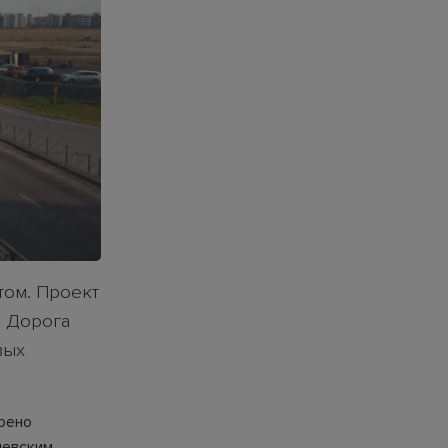
том. Проект
. Дорога
вых
рено
шевским