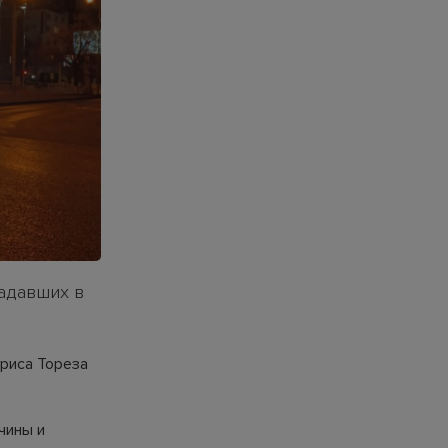
адавших в
риса Тореза
чины и