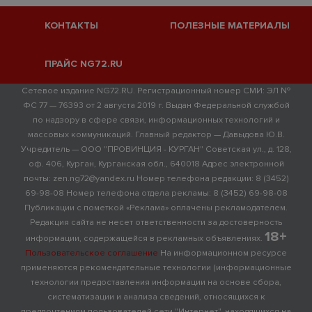
КОНТАКТЫ
ПОЛЕЗНЫЕ МАТЕРИАЛЫ
ПРАЙС NG72.RU
Сетевое издание NG72.RU. Регистрационный номер СМИ: ЭЛ №
ФС 77 — 76393 от 2 августа 2019 г. Выдан Федеральной службой
по надзору в сфере связи, информационных технологий и
массовых коммуникаций. Главный редактор — Давыдова Ю.В.
Учредитель — ООО "ПРОВИНЦИЯ - КУРГАН" Советская ул., д. 128,
оф. 406, Курган, Курганская обл., 640018 Адрес электронной
почты: zen.ng72@yandex.ru Номер телефона редакции: 8 (3452)
69-98-08 Номер телефона отдела рекламы: 8 (3452) 69-98-08
Публикации с пометкой «Реклама» оплачены рекламодателем.
Редакция сайта не несет ответственности за достоверность
18+
информации, содержащейся в рекламных объявлениях.
Пользовательское соглашение
На информационном ресурсе
применяются рекомендательные технологии (информационные
технологии предоставления информации на основе сбора,
систематизации и анализа сведений, относящихся к
предпочтениям пользователей сети "Интернет", находящихся на