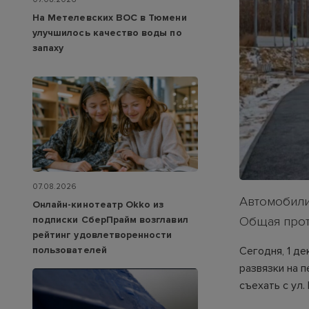
На Метелевских ВОС в Тюмени
улучшилось качество воды по
запаху
07.08.2026
Автомобилис
Онлайн-кинотеатр Okko из
подписки СберПрайм возглавил
Общая прот
рейтинг удовлетворенности
пользователей
Сегодня, 1 д
развязки на 
съехать с ул.