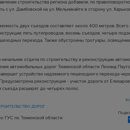
равлении строительства региона добавили, по правоповоротн
ь с ул. Дамбовской на ул. Мельникайте в сторону ул. Харько
енность двух съездов составляет около 400 метров. Всего 
нструкции: пять путепроводов, восемь съездов, четыре подз
шеходных перехода. Также обустроены тротуары, освещение
л начальник отдела по строительству и реконструкции автом
ения автомобильных дорог Тюменской области Леонид Пауто
завершит устройство надземного пешеходного перехода чер
Предусмотрена реконструкция - участок дороги от Елизаров
 съезда расширят до четырёх полос.
Ю
ТРОИТЕЛЬСТВО ДОРОГ
Подел
о: ГУС по Тюменской области