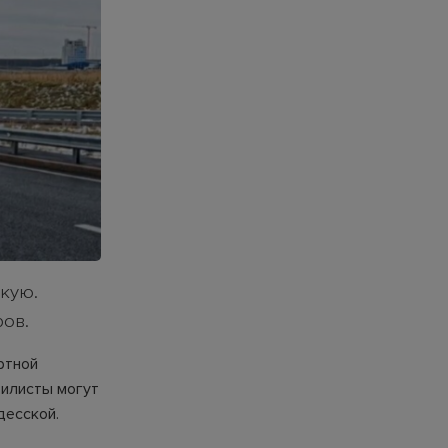
скую.
ров.
ртной
билисты могут
десской.