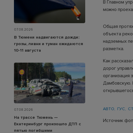
В Главном уп
можно проехат
Общая протяж
07.08.2026
объекта реко
В Тюмени надвигаются дожди:
надземных пе
грозы, ливни и туман ожидаются
разметка.
10-11 августа
Как рассказа
дорог управл
организация 
Дамбовскую. 
открывшегося
АВТО
ГУС
С
07.08.2026
На трассе Тюмень —
Источник фот
Екатеринбург произошло ДТП с
пятью погибшими