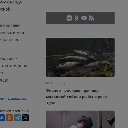
ому съезду
вской.
в составе
емных и два
, нанесена
обильных
в, подрядная
ез
а до
05.08.2026
Эксперт раскрыл причину
массовой гибели рыбы в реке
лия Давыдова
Туре
иться записью