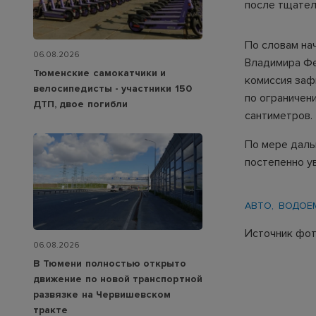
после тщател
По словам на
06.08.2026
Владимира Фе
Тюменские самокатчики и
комиссия заф
велосипедисты - участники 150
по ограничен
ДТП, двое погибли
сантиметров.
По мере даль
постепенно у
АВТО
ВОДОЕ
Источник фот
06.08.2026
В Тюмени полностью открыто
движение по новой транспортной
развязке на Червишевском
тракте