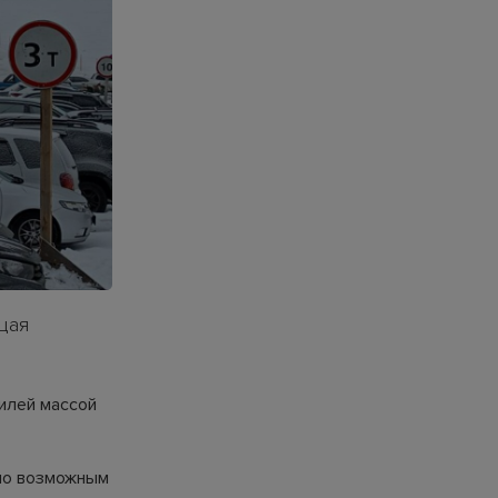
щая
илей массой
ало возможным