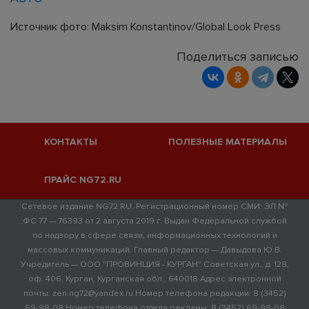
Источник фото: Maksim Konstantinov/Global Look Press
Поделиться записью
КОНТАКТЫ
ПОЛЕЗНЫЕ МАТЕРИАЛЫ
ПРАЙС NG72.RU
Сетевое издание NG72.RU. Регистрационный номер СМИ: ЭЛ №
ФС 77 — 76393 от 2 августа 2019 г. Выдан Федеральной службой
по надзору в сфере связи, информационных технологий и
массовых коммуникаций. Главный редактор — Давыдова Ю.В.
Учредитель — ООО "ПРОВИНЦИЯ - КУРГАН" Советская ул., д. 128,
оф. 406, Курган, Курганская обл., 640018 Адрес электронной
почты: zen.ng72@yandex.ru Номер телефона редакции: 8 (3452)
69-98-08 Номер телефона отдела рекламы: 8 (3452) 69-98-08