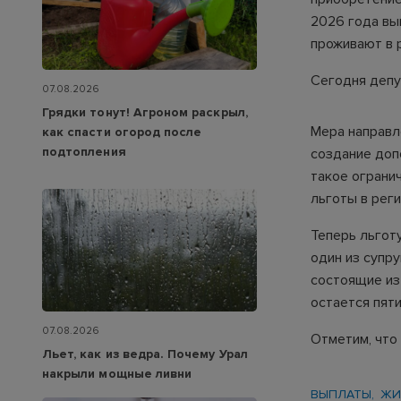
2026 года вы
проживают в р
Сегодня депу
07.08.2026
Грядки тонут! Агроном раскрыл,
Мера направл
как спасти огород после
подтопления
создание доп
такое ограни
льготы в рег
Теперь льгот
один из супр
состоящие из
остается пяти
07.08.2026
Отметим, что
Льет, как из ведра. Почему Урал
накрыли мощные ливни
ВЫПЛАТЫ
ЖИ