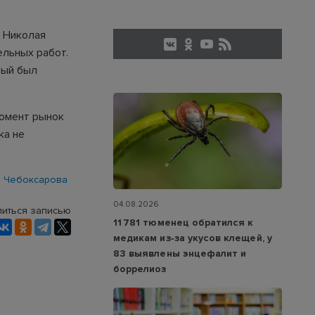
ы Николая
ельных работ.
рый был
момент рынок
ка не
 Чебоксарова
04.08.2026
иться записью
11 781 тюменец обратился к
медикам из‑за укусов клещей, у
83 выявлены энцефалит и
боррелиоз