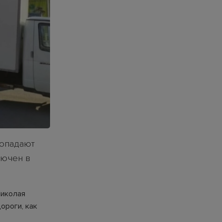
попадают
лючен в
Николая
ороги, как