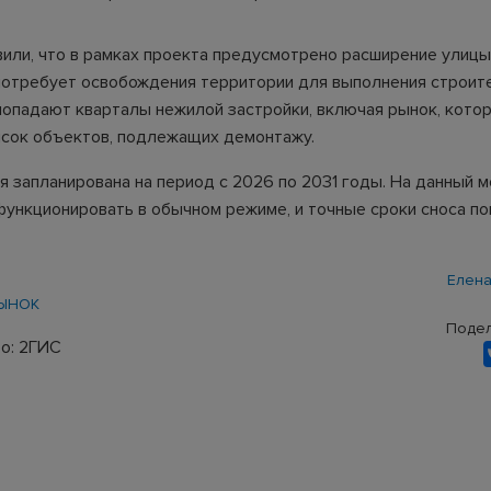
вили, что в рамках проекта предусмотрено расширение улиц
 потребует освобождения территории для выполнения строит
 попадают кварталы нежилой застройки, включая рынок, кото
исок объектов, подлежащих демонтажу.
я запланирована на период с 2026 по 2031 годы. На данный 
ункционировать в обычном режиме, и точные сроки сноса по
Елена
ЫНОК
Подел
о: 2ГИС