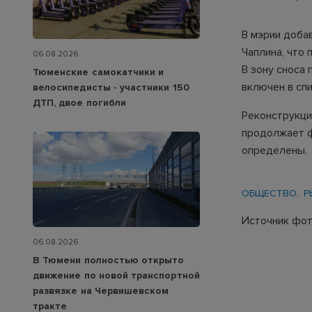
В мэрии доба
Чаплина, что
06.08.2026
В зону сноса
Тюменские самокатчики и
включен в сп
велосипедисты - участники 150
ДТП, двое погибли
Реконструкци
продолжает ф
определены.
ОБЩЕСТВО
Р
Источник фот
06.08.2026
В Тюмени полностью открыто
движение по новой транспортной
развязке на Червишевском
тракте