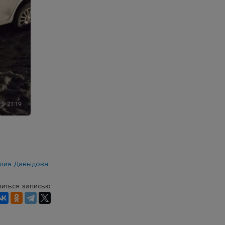
лия Давыдова
иться записью