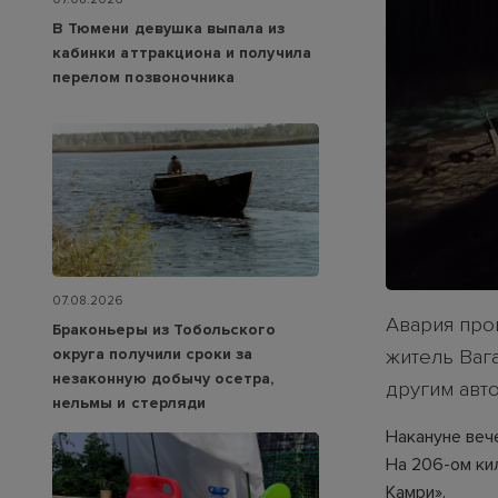
В Тюмени девушка выпала из
кабинки аттракциона и получила
перелом позвоночника
07.08.2026
Авария про
Браконьеры из Тобольского
округа получили сроки за
житель Ваг
незаконную добычу осетра,
другим авто
нельмы и стерляди
Накануне веч
На 206-ом ки
Камри».