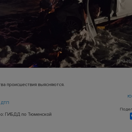
ва происшествия выясняются.
Ю
ДТП
Подел
о: ГИБДД по Тюменской