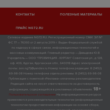
КОНТАКТЫ
ПОЛЕЗНЫЕ МАТЕРИАЛЫ
ПРАЙС NG72.RU
Сетевое издание NG72.RU. Регистрационный номер СМИ: ЭЛ №
ФС 77 — 76393 от 2 августа 2019 г. Выдан Федеральной службой
по надзору в сфере связи, информационных технологий и
массовых коммуникаций. Главный редактор — Давыдова Ю.В.
Учредитель — ООО "ПРОВИНЦИЯ - КУРГАН" Советская ул., д. 128,
оф. 406, Курган, Курганская обл., 640018 Адрес электронной
почты: zen.ng72@yandex.ru Номер телефона редакции: 8 (3452)
69-98-08 Номер телефона отдела рекламы: 8 (3452) 69-98-08
Публикации с пометкой «Реклама» оплачены рекламодателем.
Редакция сайта не несет ответственности за достоверность
18+
информации, содержащейся в рекламных объявлениях.
Пользовательское соглашение
На информационном ресурсе
применяются рекомендательные технологии (информационные
технологии предоставления информации на основе сбора,