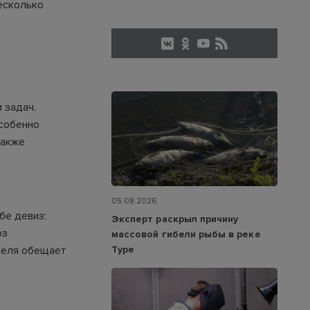
есколько
 задач.
собенно
также
05.08.2026
бе девиз:
Эксперт раскрыл причину
оз
массовой гибели рыбы в реке
Туре
деля обещает