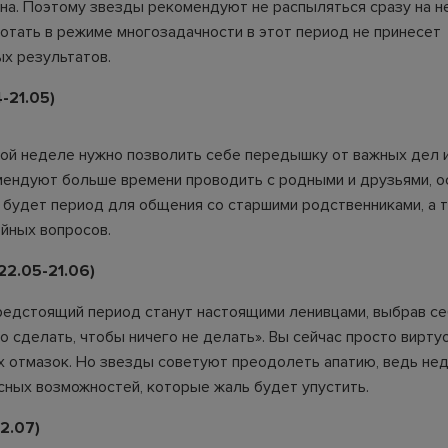
на. Поэтому звезды рекомендуют не распыляться сразу на н
ботать в режиме многозадачности в этот период не принесет
х результатов.
-21.05)
той неделе нужно позволить себе передышку от важных дел и
ендуют больше времени проводить с родными и друзьями, о
 будет период для общения со старшими родственниками, а 
йных вопросов.
2.05-21.06)
редстоящий период станут настоящими ленивцами, выбрав се
о сделать, чтобы ничего не делать». Вы сейчас просто вирту
 отмазок. Но звезды советуют преодолеть апатию, ведь не
сных возможностей, которые жаль будет упустить.
2.07)