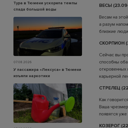
Тура в Тюмени ускорила темпы
ВЕСЫ (23.09-
спада большой воды
Весам на это
а разум напом
близкие люди
СКОРПИОН (23
Сейчас вы пр
способны оба
07.08.2026
откровенных 
У пассажира «Лексуса» в Тюмени
изъяли наркотики
карьерной ле
СТРЕЛЕЦ (22.1
Как говорится
Ваша чрезмер
появятся уже 
КОЗЕРОГ (22.