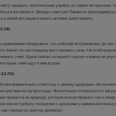
могут вызвать скептические улыбки, но самое интересное, чт
биться желаемого. Звезды советуют Ракам не прислушиватьс
 к своей интуиции и начать активно действовать.
3.08)
м удивлением обнаружите, что рабочий энтузиазм вас до сих 
 что значит по-настоящему восстановить силы. На этой недел
нижать темп. Удача сейчас на вашей стороне и важно не упус
которые сами идут к вам в руки.
-22.09)
более внимательно отнестись к своему здоровью. Не исклю
мочувствия из-за простуды. Желательно отказаться от нагру
ше провести на природе, которая всегда придает сил и энерг
м или на турбазу, посиделки с друзьями у камина или поход 
, как говорится, доктор прописал.