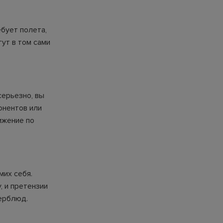
бует полета,
гут в том сами
серьезно, вы
онентов или
ижение по
мих себя.
 и претензии
верблюд.