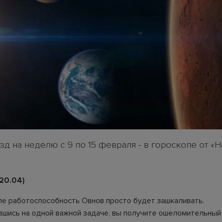
зд на неделю с 9 по 15 февраля - в гороскопе от «
20.04)
ле работоспособность Овнов просто будет зашкаливать.
шись на одной важной задаче, вы получите ошеломительный 