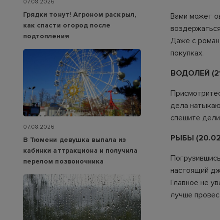
07.08.2026
Грядки тонут! Агроном раскрыл,
Вами может о
как спасти огород после
воздержаться
подтопления
Даже с роман
покупках.
ВОДОЛЕЙ (21
Присмотритес
дела натыкаю
спешите дели
07.08.2026
РЫБЫ (20.02
В Тюмени девушка выпала из
кабинки аттракциона и получила
Погрузившись
перелом позвоночника
настоящий дже
Главное не ув
лучше провес