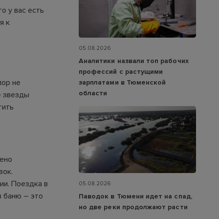
о у вас есть
я к
05.08.2026
Аналитики назвали топ рабочих
профессий с растущими
пор не
зарплатами в Тюменской
области
е звезды
тить
чено
зок.
ии. Поездка в
05.08.2026
в баню – это
Паводок в Тюмени идет на спад,
но две реки продолжают расти