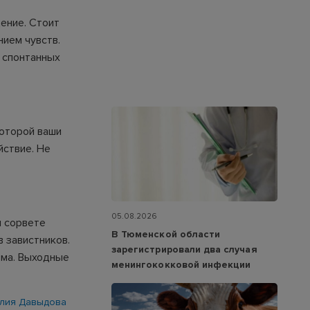
ение. Стоит
нием чувств.
 спонтанных
которой ваши
йствие. Не
05.08.2026
и сорвете
В Тюменской области
в завистников.
зарегистрировали два случая
зма. Выходные
менингококковой инфекции
лия Давыдова