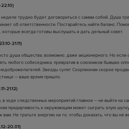
22.10)
й неделе трудно будет договориться с самим собой. Душа тре
инает об ответственности. Постарайтесь найти баланс. Помо
, которые всегда готовы выслушать и дать дельный совет.
.10-21.11)
осто душа общества, возможно, даже акционерного. Но если 
ять любого собеседника, превратив в союзников бывших опп
недоброжелателей. Звезды сулят Скорпионам скорое продв
стнице – ваше время пришло.
1-21.12)
, в ходе следственных мероприятий главное – не выйти на са
ная придирчивость к окружающим может сыграть злую шутку,
к вам. Не тратьте энергию на то, чтобы доказать, что вы не 
12-20.01)