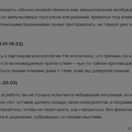
владеть обычно несвойственное вам эмоциональное возбужд
 от импульсивных поступков или решений, принятых под влия
тическими признаниями лучше притормозить, не говоря уже о
.01-19.02)
ь к партнерам или коллегам. Не исключено, что причина, по 
тся на неожиданные препятствия – чье-то тайное противоде
ться своими планами даже с теми, кому вы доверяли раньше.
-20.03)
 в работу, вы не только испытаете небывалый энтузиазм, но 
к-пот, оставив далеко позади своих конкурентов, и посрами
лекайтесь, чтобы не перегореть, как говориться, без фанати
ти в уединении, собравшись со своими мыслями.
Ю