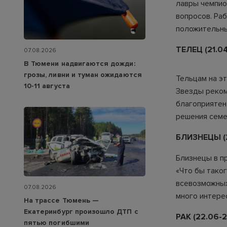
лавры чемпио
вопросов. Ра
положительны
ТЕЛЕЦ (21.04
07.08.2026
В Тюмени надвигаются дожди:
грозы, ливни и туман ожидаются
Тельцам на э
10-11 августа
Звезды реком
благоприятен
решения семе
БЛИЗНЕЦЫ (2
Близнецы в п
«Что бы таког
всевозможных
07.08.2026
много интере
На трассе Тюмень —
Екатеринбург произошло ДТП с
РАК (22.06-2
пятью погибшими