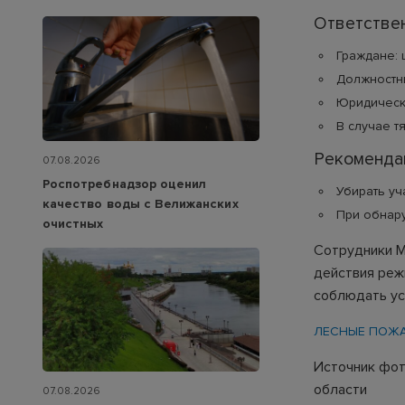
Ответстве
Граждане: 
Должностны
Юридически
В случае т
Рекоменда
07.08.2026
Роспотребнадзор оценил
Убирать уч
качество воды с Велижанских
При обнару
очистных
Сотрудники М
действия реж
соблюдать ус
ЛЕСНЫЕ ПОЖ
Источник фот
области
07.08.2026