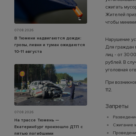
сжигать мусо
Жителей приз
чтобы миними
07.08.2026
В Тюмени надвигаются дожди:
Нарушение ус
грозы, ливни и туман ожидаются
Для граждан 
10-11 августа
лиц - от 30 0
рублей. В сл
уголовная от
При возникно
112.
Запреты
07.08.2026
Разведени
На трассе Тюмень —
Сжигание м
Екатеринбург произошло ДТП с
Проведени
пятью погибшими