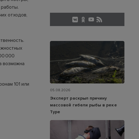
 работы.
чих отходов,
твенность.
лжностных
800 000
а возможна
онам 101 или
05.08.2026
Эксперт раскрыл причину
массовой гибели рыбы в реке
Туре