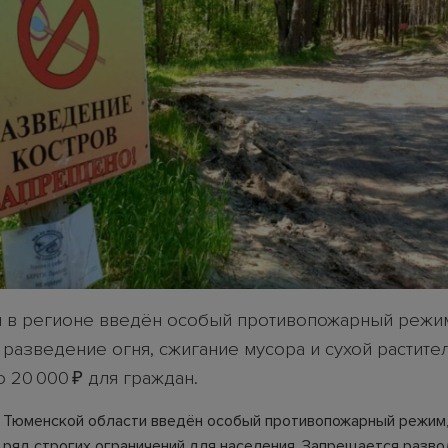
я в регионе введён особый противопожарный режи
разведение огня, сжигание мусора и сухой растител
 20 000 ₽ для граждан.
в Тюменской области введён особый противопожарный режим
 ряд строгих ограничений для населения. Запрещается разво