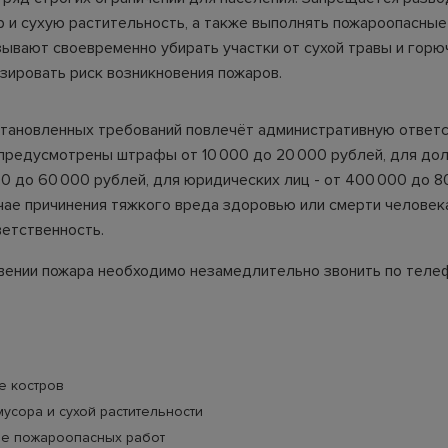
р и сухую растительность, а также выполнять пожароопасные
ывают своевременно убирать участки от сухой травы и горю
зировать риск возникновения пожаров.
тановленных требований повлечёт административную ответс
предусмотрены штрафы от 10 000 до 20 000 рублей, для до
00 до 60 000 рублей, для юридических лиц - от 400 000 до 
учае причинения тяжкого вреда здоровью или смерти человек
ветственность.
вении пожара необходимо незамедлительно звонить по телеф
е костров
усора и сухой растительности
е пожароопасных работ