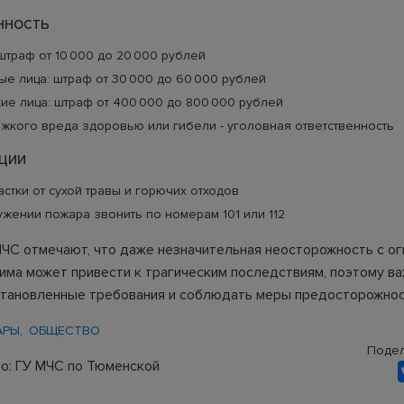
нность
штраф от 10 000 до 20 000 рублей
е лица: штраф от 30 000 до 60 000 рублей
е лица: штраф от 400 000 до 800 000 рублей
яжкого вреда здоровью или гибели - уголовная ответственность
ции
астки от сухой травы и горючих отходов
жении пожара звонить по номерам 101 или 112
ЧС отмечают, что даже незначительная неосторожность с ог
има может привести к трагическим последствиям, поэтому в
тановленные требования и соблюдать меры предосторожнос
АРЫ
ОБЩЕСТВО
Подел
о: ГУ МЧС по Тюменской