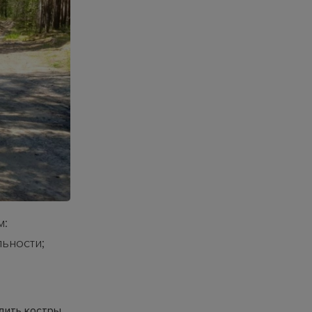
м:
ьности;
,
дить костры,