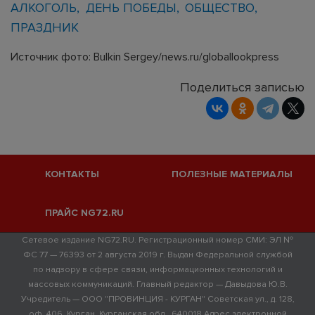
АЛКОГОЛЬ
ДЕНЬ ПОБЕДЫ
ОБЩЕСТВО
ПРАЗДНИК
Источник фото: Bulkin Sergey/news.ru/globallookpress
Поделиться записью
КОНТАКТЫ
ПОЛЕЗНЫЕ МАТЕРИАЛЫ
ПРАЙС NG72.RU
Сетевое издание NG72.RU. Регистрационный номер СМИ: ЭЛ №
ФС 77 — 76393 от 2 августа 2019 г. Выдан Федеральной службой
по надзору в сфере связи, информационных технологий и
массовых коммуникаций. Главный редактор — Давыдова Ю.В.
Учредитель — ООО "ПРОВИНЦИЯ - КУРГАН" Советская ул., д. 128,
оф. 406, Курган, Курганская обл., 640018 Адрес электронной