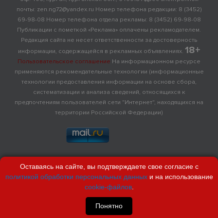
почты: zen.ng72@yandex.ru Номер телефона редакции: 8 (3452)
69-98-08 Номер телефона отдела рекламы: 8 (3452) 69-98-08
Публикации с пометкой «Реклама» оплачены рекламодателем.
Редакция сайта не несет ответственности за достоверность
18+
информации, содержащейся в рекламных объявлениях.
Пользовательское соглашение
На информационном ресурсе
применяются рекомендательные технологии (информационные
технологии предоставления информации на основе сбора,
систематизации и анализа сведений, относящихся к
предпочтениям пользователей сети "Интернет", находящихся на
территории Российской Федерации)
Оставаясь на сайте, вы подтверждаете свое согласие с
политикой обработки персональных данных
и на использование
cookie-файлов
.
Понятно