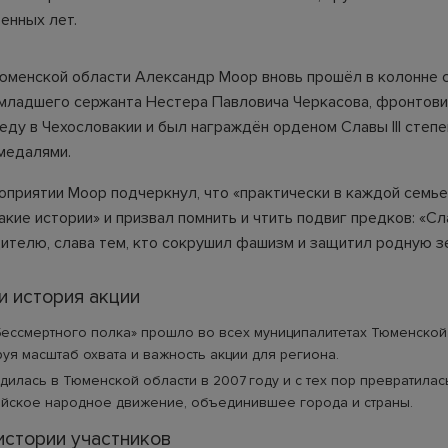
енных лет.
юменской области Александр Моор вновь прошёл в колонне 
 младшего сержанта Нестера Павловича Черкасова, фронтови
ду в Чехословакии и был награждён орденом Славы III степе
медалями.
роприятии Моор подчеркнул, что «практически в каждой семье
акие истории» и призвал помнить и чтить подвиг предков: «Сл
ителю, слава тем, кто сокрушил фашизм и защитил родную з
 история акции
ессмертного полка» прошло во всех муниципалитетах Тюменской
уя масштаб охвата и важность акции для региона.
дилась в Тюменской области в 2007 году и с тех пор превратилас
йское народное движение, объединившее города и страны.
истории участников