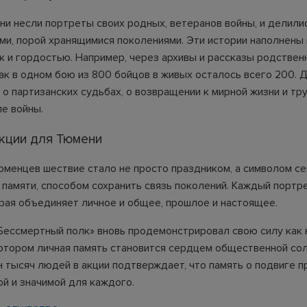
и несли портреты своих родных, ветеранов войны, и делил
ми, порой хранящимися поколениями. Эти истории наполнены 
ак и гордостью. Например, через архивы и рассказы родствен
как в одном бою из 800 бойцов в живых осталось всего 200. 
 о партизанских судьбах, о возвращении к мирной жизни и тр
ле войны.
кции для Тюмени
юменцев шествие стало не просто праздником, а символом се
 памяти, способом сохранить связь поколений. Каждый портре
орая объединяет личное и общее, прошлое и настоящее.
«Бессмертный полк» вновь продемонстрировал свою силу как
котором личная память становится сердцем общественной со
н тысяч людей в акции подтверждает, что память о подвиге 
ой и значимой для каждого.