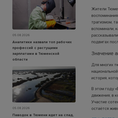
Жители Тюмен
воспоминания
трагизмом, т
вспоминали, 
рассказывали
05.08.2026
подвигах пос
Аналитики назвали топ рабочих
профессий с растущими
Значение а
зарплатами в Тюменской
области
Для многих т
национальной
история, кот
В этом году 
движения, в 
Участие соте
остаётся жив
05.08.2026
Паводок в Тюмени идет на спад,