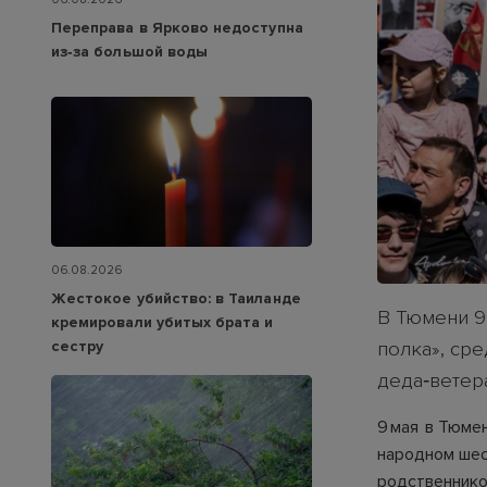
Переправа в Ярково недоступна
из‑за большой воды
06.08.2026
Жестокое убийство: в Таиланде
В Тюмени 9
кремировали убитых брата и
сестру
полка», ср
деда‑ветер
9 мая в Тюмен
народном шес
родственнико