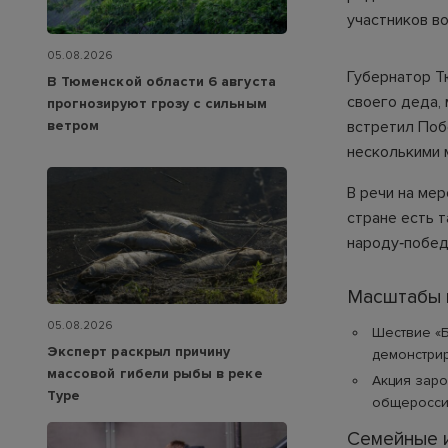
участников во
05.08.2026
Губернатор Т
В Тюменской области 6 августа
своего деда,
прогнозируют грозу с сильным
ветром
встретил Побе
несколькими 
В речи на ме
стране есть т
народу‑побед
Масштабы и
05.08.2026
Шествие «Б
Эксперт раскрыл причину
демонстрир
массовой гибели рыбы в реке
Акция заро
Туре
общеросси
Семейные 