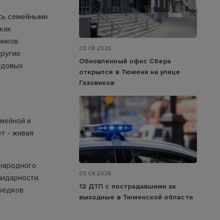
ись семейными
как
ников
03.08.2026
Другие
Обновленный офис Сбера
удовых
открылся в Тюмени на улице
Газовиков
мейной и
т - живая
 народного
03.08.2026
лидарности.
12 ДТП с пострадавшими за
предков
выходные в Тюменской области