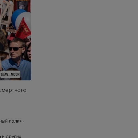
ссмертного
ный полк» -
 и других