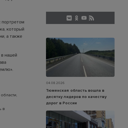
с портретом
ка, который
ни, а также
 в нашей
ава
емлю».
04.08.2026
Тюменская область вошла в
 области,
десятку лидеров по качеству
дорог в России
ь в