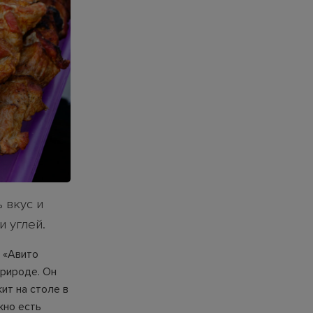
ь вкус и
и углей.
 «Авито
природе. Он
ит на столе в
жно есть