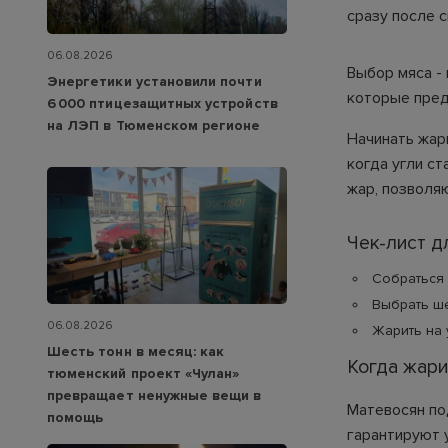
сразу после с
06.08.2026
Выбор мяса -
Энергетики установили почти
которые пред
6 000 птицезащитных устройств
на ЛЭП в Тюменском регионе
Начинать жар
когда угли с
жар, позволя
Чек-лист 
Собраться 
Выбрать ше
06.08.2026
Жарить на 
Шесть тонн в месяц: как
Когда жари
тюменский проект «Чулан»
превращает ненужные вещи в
Матевосян по
помощь
гарантируют 