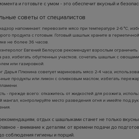
омента и готовьте с умом - это обеспечит вкусный и безопа
льные советы от специалистов
адзор напоминает: перевозите мясо при температуре 2-6 °C, изб
ырого продукта с готовым. Готовый шашлык храните в герметичной
ке не более 36 часов.
оэнтеролог Евгений Белоусов рекомендует взрослым ограничить
за раз, избегать обугленных участков, сочетать шашлык с овощами
олем или газировкой.
г Дарья Плюхина советует мариновать мясо 2-4 часа, использова
чные продукты или лимон с оливковым маслом, избегать пережа
пламени.
ть - прежде всего: откажитесь от жидкостей для розжига, исполь
 мангал, контролируйте место разведения огня и имейте под рук
ения.
рекомендациям, отдых с шашлыками станет не только вкусным
лавное - внимание к деталям: от времени подачи до подготов
до соблюдения гигиены и порций.