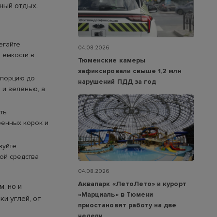
сный отдых.
егайте
04.08.2026
 ёмкости в
Тюменские камеры
зафиксировали свыше 1,2 млн
 порцию до
нарушений ПДД за год
 и зеленью, а
ть
ренных корок и
зуйте
ой средства
04.08.2026
Аквапарк «ЛетоЛето» и курорт
, но и
«Марциаль» в Тюмени
ки углей, от
приостановят работу на две
недели