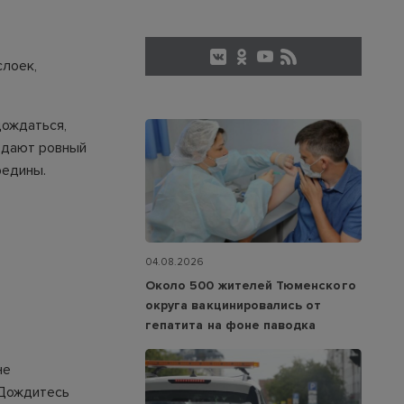
слоек,
дождаться,
и дают ровный
редины.
04.08.2026
Около 500 жителей Тюменского
округа вакцинировались от
гепатита на фоне паводка
не
 Дождитесь