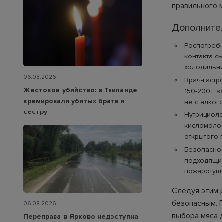
правильного м
Дополните
Роспотребн
контакта с
холодильни
06.08.2026
Врач-гастр
Жестокое убийство: в Таиланде
150-200 г 
кремировали убитых брата и
не с алког
сестру
Нутрициоло
кисломоло
открытого 
Безопаснос
подходящий
пожаротуш
Следуя этим 
безопасным. Г
06.08.2026
выбора мяса 
Переправа в Ярково недоступна