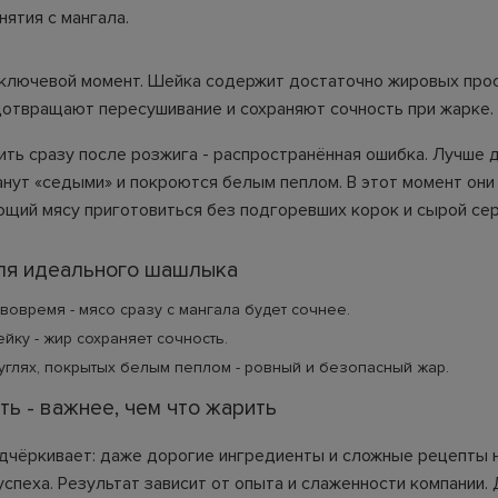
нятия с мангала.
 ключевой момент. Шейка содержит достаточно жировых про
отвращают пересушивание и сохраняют сочность при жарке.
ить сразу после розжига - распространённая ошибка. Лучше 
танут «седыми» и покроются белым пеплом. В этот момент он
ющий мясу приготовиться без подгоревших корок и сырой се
для идеального шашлыка
вовремя - мясо сразу с мангала будет сочнее.
йку - жир сохраняет сочность.
углях, покрытых белым пеплом - ровный и безопасный жар.
ть - важнее, чем что жарить
дчёркивает: даже дорогие ингредиенты и сложные рецепты 
успеха. Результат зависит от опыта и слаженности компании.