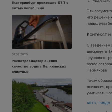
Увеличить 
Екатеринбург произошло ДТП с
пятью погибшими
Эти аргумент
что решение 
повышении бе
Контекст и
С введением з
движения в Т
07.08.2026
грузового тр
Роспотребнадзор оценил
возле автово
качество воды с Велижанских
Пермякова.
очистных
Таким образо
движения, ор
учитывать но
АВТО
ГИБДД