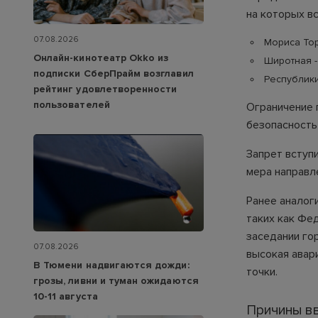
на которых вс
07.08.2026
Мориса Тор
Онлайн-кинотеатр Okko из
Широтная 
подписки СберПрайм возглавил
Республики
рейтинг удовлетворенности
пользователей
Ограничение 
безопасность
Запрет вступи
мера направл
Ранее аналог
таких как Фе
заседании гор
07.08.2026
высокая авар
В Тюмени надвигаются дожди:
точки.
грозы, ливни и туман ожидаются
10-11 августа
Причины в