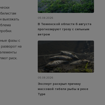
ически
обилистам
05.08.2026
ин выезжать
В Тюменской области 6 августа
облема
прогнозируют грозу с сильным
пробки.
ветром
рные фазы с
 разворот на
 элементы
ляют риск.
05.08.2026
Эксперт раскрыл причину
массовой гибели рыбы в реке
Туре