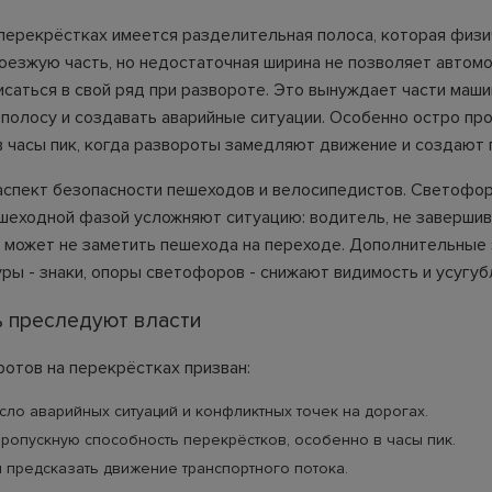
 перекрёстках имеется разделительная полоса, которая физ
оезжую часть, но недостаточная ширина не позволяет автом
исаться в свой ряд при развороте. Это вынуждает части маш
 полосу и создавать аварийные ситуации. Особенно остро пр
в часы пик, когда развороты замедляют движение и создают 
аспект безопасности пешеходов и велосипедистов. Светофо
шеходной фазой усложняют ситуацию: водитель, не завершив
, может не заметить пешехода на переходе. Дополнительные
ры - знаки, опоры светофоров - снижают видимость и усугуб
ь преследуют власти
ротов на перекрёстках призван:
сло аварийных ситуаций и конфликтных точек на дорогах.
ропускную способность перекрёстков, особенно в часы пик.
и предсказать движение транспортного потока.