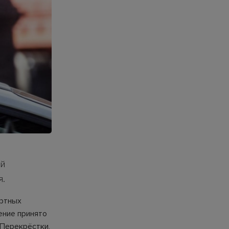
ой
я.
ортных
ение принято
 Перекрёстки,