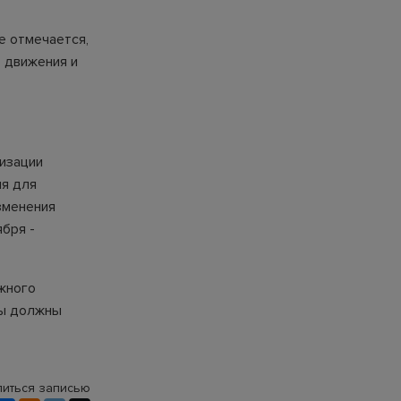
е отмечается,
 движения и
низации
ия для
зменения
бря -
жного
ты должны
иться записью