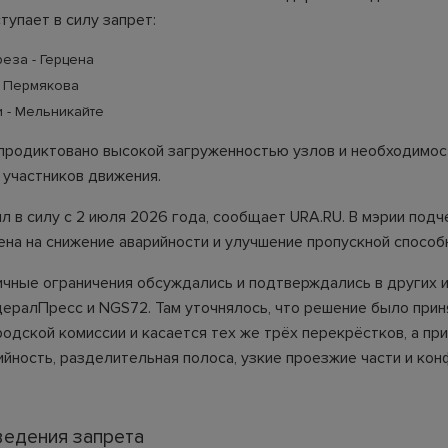
тупает в силу запрет:
еза - Герцена
- Пермякова
 - Мельникайте
продиктовано высокой загруженностью узлов и необходимо
 участников движения.
л в силу с 2 июля 2026 года, сообщает URA.RU. В мэрии подч
ена на снижение аварийности и улучшение пропускной способ
ичные ограничения обсуждались и подтверждались в других и
дералПресс и NGS72. Там уточнялось, что решение было прин
одской комиссии и касается тех же трёх перекрёстков, а при
ийность, разделительная полоса, узкие проезжие части и ко
ведения запрета