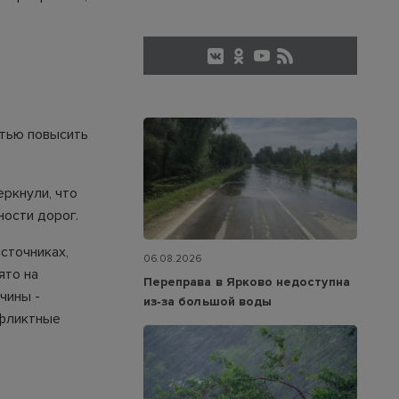
стью повысить
еркнули, что
ности дорог.
сточниках,
06.08.2026
ято на
Переправа в Ярково недоступна
чины -
из‑за большой воды
нфликтные