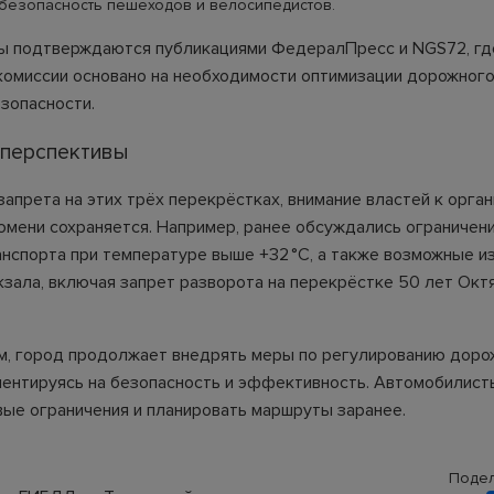
безопасность пешеходов и велосипедистов.
ы подтверждаются публикациями ФедералПресс и NGS72, гд
комиссии основано на необходимости оптимизации дорожного
зопасности.
 перспективы
апрета на этих трёх перекрёстках, внимание властей к орга
юмени сохраняется. Например, ранее обсуждались ограничен
анспорта при температуре выше +32 °C, а также возможные и
кзала, включая запрет разворота на перекрёстке 50 лет Октя
м, город продолжает внедрять меры по регулированию доро
иентируясь на безопасность и эффективность. Автомобилис
вые ограничения и планировать маршруты заранее.
Подел