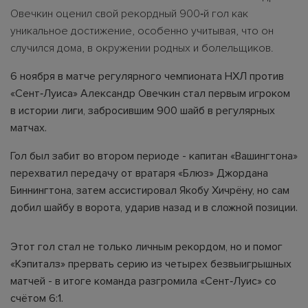
Овечкин оценил свой рекордный 900‑й гол как
уникальное достижение, особенно учитывая, что он
случился дома, в окружении родных и болельщиков.
6 ноября в матче регулярного чемпионата НХЛ против
«Сент‑Луиса» Александр Овечкин стал первым игроком
в истории лиги, забросившим 900 шайб в регулярных
матчах.
Гол был забит во втором периоде - капитан «Вашингтона»
перехватил передачу от вратаря «Блюз» Джордана
Биннингтона, затем ассистировал Якобу Хичрёну, но сам
добил шайбу в ворота, ударив назад и в сложной позиции.
Этот гол стал не только личным рекордом, но и помог
«Кэпиталз» прервать серию из четырех безвыигрышных
матчей - в итоге команда разгромила «Сент‑Луис» со
счётом 6:1.