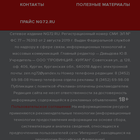
КОНТАКТЫ
ПОЛЕЗНЫЕ МАТЕРИАЛЫ
ПРАЙС NG72.RU
Сетевое издание NG72.RU. Регистрационный номер СМИ: ЭЛ №
ФС 77 — 76393 от 2 августа 2019 г. Выдан Федеральной службой
по надзору в сфере связи, информационных технологий и
массовых коммуникаций. Главный редактор — Давыдова Ю.В.
Учредитель — ООО "ПРОВИНЦИЯ - КУРГАН" Советская ул., д. 128,
оф. 406, Курган, Курганская обл., 640018 Адрес электронной
почты: zen.ng72@yandex.ru Номер телефона редакции: 8 (3452)
69-98-08 Номер телефона отдела рекламы: 8 (3452) 69-98-08
Публикации с пометкой «Реклама» оплачены рекламодателем.
Редакция сайта не несет ответственности за достоверность
18+
информации, содержащейся в рекламных объявлениях.
Пользовательское соглашение
На информационном ресурсе
применяются рекомендательные технологии (информационные
технологии предоставления информации на основе сбора,
систематизации и анализа сведений, относящихся к
предпочтениям пользователей сети "Интернет", находящихся на
территории Российской Федерации)