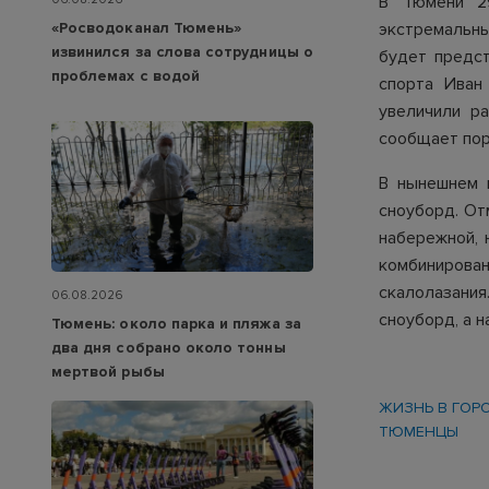
В Тюмени 2
экстремальны
«Росводоканал Тюмень»
извинился за слова сотрудницы о
будет предс
проблемах с водой
спорта Иван
увеличили р
сообщает по
В нынешнем 
сноуборд. От
набережной, 
комбинирован
скалолазани
06.08.2026
сноуборд, а 
Тюмень: около парка и пляжа за
два дня собрано около тонны
мертвой рыбы
ЖИЗНЬ В ГОР
ТЮМЕНЦЫ