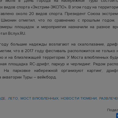
9 июля в День города на набережной Туры состоитс
х видов спорта «Экстрим-ЭКСПО». В этом году на территор
тавлено около 20 видов спорта. Президент Союза экстрем
 Шмонин отметил, что по сравнению с прошлым годом, 
азмеры площадок и мероприятия назначили на разное вр
ртал
Вслух.RU.
году большие надежды возлагают на скалолазание, дриф
метим, что в 2017 году фестиваль расположится не только 
но и на близлежащей территории. У Моста влюбленных бу
ная площадка RC-дрифт, паркур и черлидинг. Рядом расп
я. На парковке набережной организуют картинг, дрифт
на акватории Туры – вейкборд.
ОДЕ
ЛЕТО
МОСТ ВЛЮБЛЕННЫХ
НОВОСТИ ТЮМЕНИ
РАЗВЛЕЧ
Подел