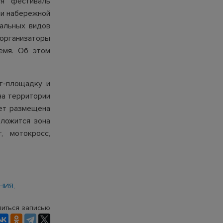
я фестиваль
ии набережной
альных видов
организаторы
емя. Об этом
т-площадку и
на территории
дет размещена
оложится зона
, мотокросс,
ЕНИЯ
иться записью