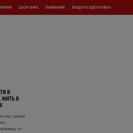
ЖИЗНИ
ШОУ-БИЗ
ЛАЙФХАК
БУДЬТЕ ЗДОРОВЫ!
ТИ В
, ЖИТЬ В
Х
огает детям
ию,
азываясь от