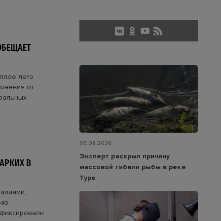
ОБЕЩАЕТ
ёплое лето
лонения от
ральных
05.08.2026
Эксперт раскрыл причину
АРКИХ В
массовой гибели рыбы в реке
Туре
малиями,
рию
афиксировали