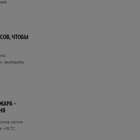
ния.
СОВ, ЧТОБЫ
 на
о, выбирать
ЖАРА -
НЯ
олна тепла:
 +15 °C;