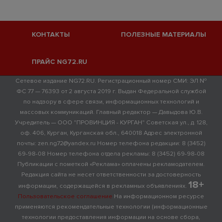
КОНТАКТЫ
ПОЛЕЗНЫЕ МАТЕРИАЛЫ
ПРАЙС NG72.RU
Сетевое издание NG72.RU. Регистрационный номер СМИ: ЭЛ №
ФС 77 — 76393 от 2 августа 2019 г. Выдан Федеральной службой
по надзору в сфере связи, информационных технологий и
массовых коммуникаций. Главный редактор — Давыдова Ю.В.
Учредитель — ООО "ПРОВИНЦИЯ - КУРГАН" Советская ул., д. 128,
оф. 406, Курган, Курганская обл., 640018 Адрес электронной
почты: zen.ng72@yandex.ru Номер телефона редакции: 8 (3452)
69-98-08 Номер телефона отдела рекламы: 8 (3452) 69-98-08
Публикации с пометкой «Реклама» оплачены рекламодателем.
Редакция сайта не несет ответственности за достоверность
18+
информации, содержащейся в рекламных объявлениях.
Пользовательское соглашение
На информационном ресурсе
применяются рекомендательные технологии (информационные
технологии предоставления информации на основе сбора,