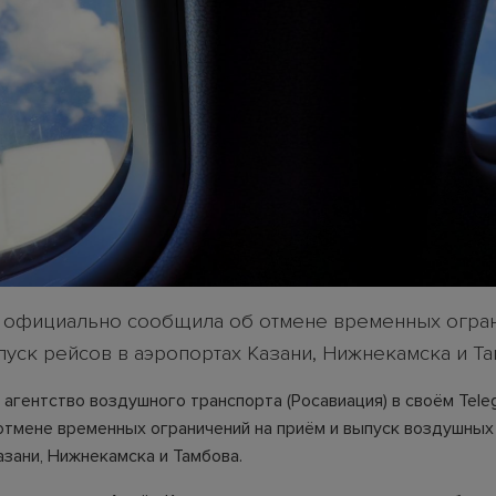
 официально сообщила об отмене временных огра
пуск рейсов в аэропортах Казани, Нижнекамска и Та
агентство воздушного транспорта (Росавиация) в своём Tele
отмене временных ограничений на приём и выпуск воздушных
азани, Нижнекамска и Тамбова.