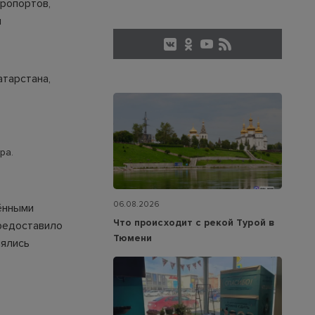
ропортов,
я
атарстана,
ра.
06.08.2026
ёнными
Что происходит с рекой Турой в
предоставило
Тюмени
нялись