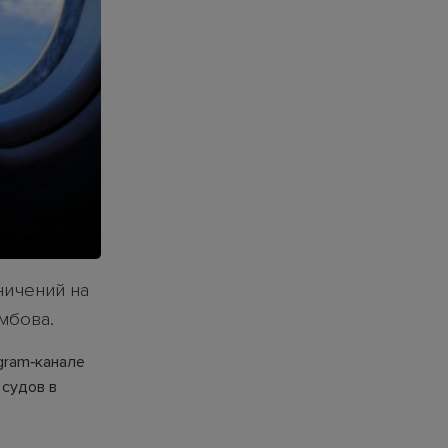
ничений на
мбова.
gram‑канале
 судов в