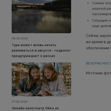
Снятие огр
штатной ра
пассажиро
Ситуация о
ещё действ
Сейчас аэроп
08.08.2026
же время в д
Тура может вновь начать
обеспечение 
разливаться в августе - гидролог
предупреждает о рисках
БЕЗОПАСНОС
Источник фото
07.08.2026
Онлайн-кинотеатр Okko из