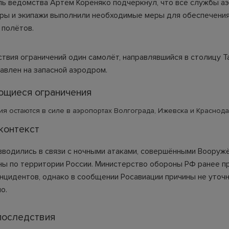
ь ведомства Артём Кореняко подчеркнул, что все службы аэ
ры и экипажи выполнили необходимые меры для обеспечени
 полётов.
твия ограничений один самолёт, направлявшийся в столицу Т
авлен на запасной аэродром.
щиеся ограничения
я остаются в силе в аэропортах Волгограда, Ижевска и Краснода
контекст
вводились в связи с ночными атаками, совершёнными Вооруж
ны по территории России. Министерство обороны РФ ранее 
инцидентов, однако в сообщении Росавиации причины не уточ
о.
последствия