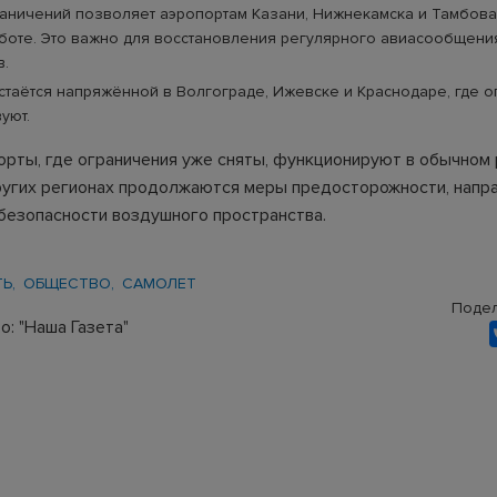
аничений позволяет аэропортам Казани, Нижнекамска и Тамбова
боте. Это важно для восстановления регулярного авиасообщения
в.
стаётся напряжённой в Волгограде, Ижевске и Краснодаре, где 
уют.
орты, где ограничения уже сняты, функционируют в обычном 
ругих регионах продолжаются меры предосторожности, напр
безопасности воздушного пространства.
ТЬ
ОБЩЕСТВО
САМОЛЕТ
Подел
: "Наша Газета"