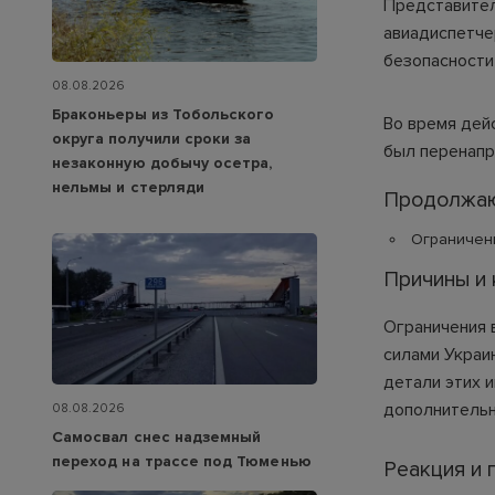
Представител
авиадиспетче
безопасности
08.08.2026
Браконьеры из Тобольского
Во время дейс
округа получили сроки за
был перенапр
незаконную добычу осетра,
нельмы и стерляди
Продолжаю
Ограничени
Причины и 
Ограничения 
силами Украи
детали этих 
дополнительн
08.08.2026
Самосвал снес надземный
переход на трассе под Тюменью
Реакция и 