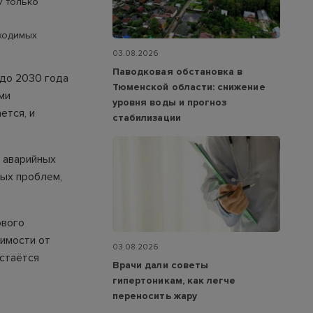
7 только
ходимых
03.08.2026
Паводковая обстановка в
 до 2030 года
Тюменской области: снижение
ми
уровня воды и прогноз
ется, и
стабилизации
 аварийных
ных проблем,
ового
имости от
03.08.2026
остаётся
Врачи дали советы
гипертоникам, как легче
переносить жару