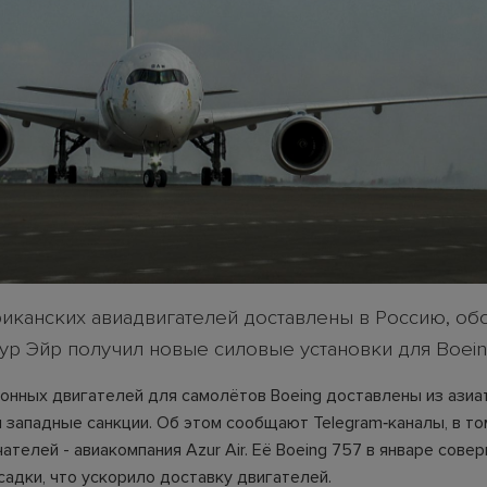
иканских авиадвигателей доставлены в Россию, об
зур Эйр получил новые силовые установки для Boein
онных двигателей для самолётов Boeing доставлены из азиат
я западные санкции. Об этом сообщают Telegram‑каналы, в то
ателей - авиакомпания Azur Air. Её Boeing 757 в январе сове
садки, что ускорило доставку двигателей.