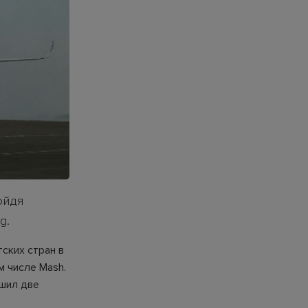
ойдя
g.
ских стран в
м числе Mash.
ршил две