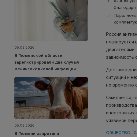
Azur Air у
благодаря 
Параллель
комплектую
Россия актив
планируется 
05.08.2026
двигателями.
В Тюменской области
зависимость 
зарегистрировали два случая
менингококковой инфекции
Доставка дви
ситуаций и н
но временно 
Ожидается, ч
производства
иностранных 
уязвимой пер
05.08.2026
ОБЩЕСТВО
С
В Тюмени запретили