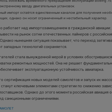
далось избежать временного прекращения эксплуатации Boeing 75
экстренному вводу двигательных установок.
ный импорт остаётся единственным каналом для получения необ
щих, однако он носит ограниченный и нестабильный характер.
но работает над импортозамещением в гражданской авиации:
вывести на рынок сотни отечественных лайнеров с российски
 Однако нынешняя ситуация показывает, что переход затягива
от западных технологий сохраняется.
гателей стала вынужденной мерой в условиях обострившихся
ехватки ремонтных мощностей. Она не решает фундаменталь
обеспечивает эксплуатационную устойчивость авиапарка.
то сертификация новых моделей самолётов и запуск их масс
 станут ключевыми элементами стратегии по снижению завис
поставщиков. Однако до этого момента российская авиация 
ед санкционными ограничениями.
АМОЛЕТ