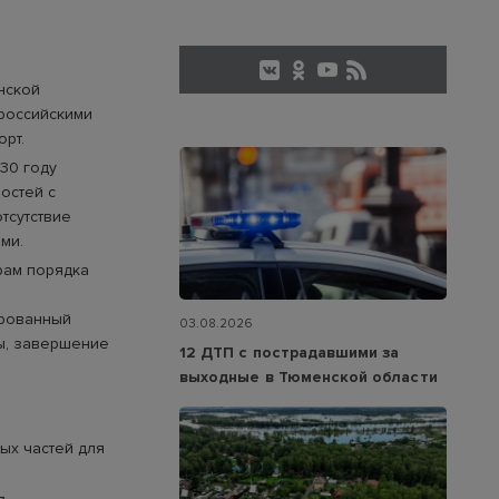
нской
 российскими
рт.
030 году
остей с
тсутствие
ми.
рам порядка
ированный
03.08.2026
ны, завершение
12 ДТП с пострадавшими за
выходные в Тюменской области
ых частей для