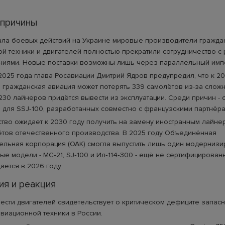
 причины
ала боевых действий на Украине мировые производители гражда
й техники и двигателей полностью прекратили сотрудничество с
ниями. Новые поставки возможны лишь через параллельный импо
2025 года глава Росавиации Дмитрий Ядров предупредил, что к 2
 гражданская авиация может потерять 339 самолётов из-за сложн
230 лайнеров придётся вывести из эксплуатации. Среди причин - о
 для SSJ‑100, разработанных совместно с французскими партнёра
тво ожидает к 2030 году получить на замену иностранным лайне
тов отечественного производства. В 2025 году Объединённая
ельная корпорация (ОАК) смогла выпустить лишь один модерниз
вые модели - МС‑21, SJ‑100 и Ил‑114‑300 - ещё не сертифицирова
ается в 2026 году.
я и реакция
ести двигателей свидетельствует о критическом дефиците запасн
виационной техники в России.