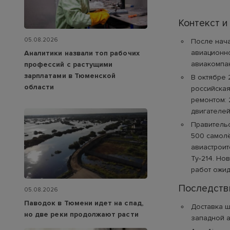
Контекст и
05.08.2026
После нач
авиационно
Аналитики назвали топ рабочих
авиакомпа
профессий с растущими
зарплатами в Тюменской
В октябре 
области
российская
ремонтом: 
двигателей
Правительс
500 самолё
авиастроит
Ту‑214. Но
работ ожид
Последстви
05.08.2026
Паводок в Тюмени идет на спад,
Доставка ш
но две реки продолжают расти
западной а