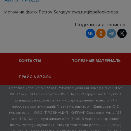
Источник фото: Petrov Sergey/news.ru/globallookpress
Поделиться записью
КОНТАКТЫ
ПОЛЕЗНЫЕ МАТЕРИАЛЫ
ПРАЙС NG72.RU
Сетевое издание NG72.RU. Регистрационный номер СМИ: ЭЛ №
ФС 77 — 76393 от 2 августа 2019 г. Выдан Федеральной службой
по надзору в сфере связи, информационных технологий и
массовых коммуникаций. Главный редактор — Давыдова Ю.В.
Учредитель — ООО "ПРОВИНЦИЯ - КУРГАН" Советская ул., д. 128,
оф. 406, Курган, Курганская обл., 640018 Адрес электронной
почты: zen.ng72@yandex.ru Номер телефона редакции: 8 (3452)