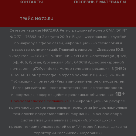
КОНТАКТЫ
ПОЛЕЗНЫЕ МАТЕРИАЛЫ
ПРАЙС NG72.RU
Сетевое издание NG72.RU. Регистрационный номер СМИ: ЭЛ №
ФС 77 — 76393 от 2 августа 2019 г. Выдан Федеральной службой
по надзору в сфере связи, информационных технологий и
массовых коммуникаций. Главный редактор — Давыдова Ю.В.
Учредитель — ООО "ПРОВИНЦИЯ - КУРГАН" Советская ул., д. 128,
оф. 406, Курган, Курганская обл., 640018 Адрес электронной
почты: zen.ng72@yandex.ru Номер телефона редакции: 8 (3452)
69-98-08 Номер телефона отдела рекламы: 8 (3452) 69-98-08
Публикации с пометкой «Реклама» оплачены рекламодателем.
Редакция сайта не несет ответственности за достоверность
18+
информации, содержащейся в рекламных объявлениях.
Пользовательское соглашение
На информационном ресурсе
применяются рекомендательные технологии (информационные
технологии предоставления информации на основе сбора,
систематизации и анализа сведений, относящихся к
предпочтениям пользователей сети "Интернет", находящихся на
территории Российской Федерации)