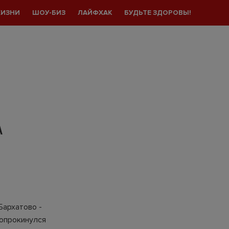
ЖИЗНИ
ШОУ-БИЗ
ЛАЙФХАК
БУДЬТЕ ЗДОРОВЫ!
А
Бархатово -
 опрокинулся