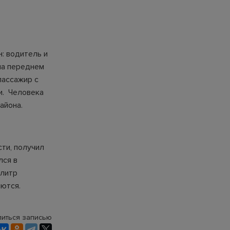
: водитель и
на переднем
пассажир с
ти. Человека
айона.
ти, получил
лся в
 литр
яются.
иться записью