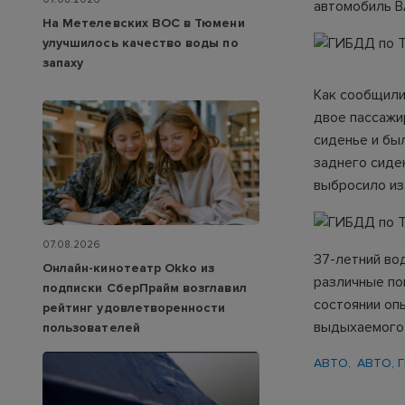
автомобиль В
На Метелевских ВОС в Тюмени
улучшилось качество воды по
запаху
Как сообщили
двое пассажи
сиденье и бы
заднего сиде
выбросило из
07.08.2026
37-летний во
Онлайн-кинотеатр Okko из
различные по
подписки СберПрайм возглавил
состоянии опь
рейтинг удовлетворенности
выдыхаемого 
пользователей
АВТО
АВТО, 