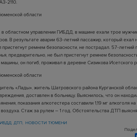
АЗ-2110.
 в областном управлении ГИБДД, в машине ехали трое мужчин
ров. В результате аварии 63-летний пассажир, который ехал 
л пристегнут ремнем безопасности, не пострадал. 57-летний 
нья, предварительно, не был пристегнут ремнем безопаснос
 машины, он погиб, проживал в деревне Сизикова Исетского р
дитель «Лады», житель Шатровского района Курганской облас
вреждения, доставлен в больницу. Выяснилось, что он находи
янения, показания алкотестера составили 1,19 мг алкоголя на
воздуха. Стаж за рулем – 1 год. Обстоятельства ДТП выясн
ГИБДД, ДТП
НОВОСТИ ТЮМЕНИ
Подел