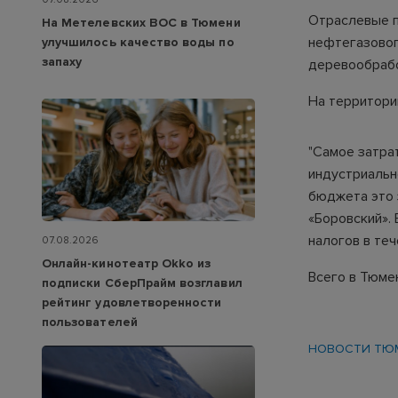
Отраслевые п
На Метелевских ВОС в Тюмени
нефтегазовог
улучшилось качество воды по
запаху
деревообраб
На территори
"Самое затрат
индустриальн
бюджета это 
«Боровский».
налогов в теч
07.08.2026
Онлайн-кинотеатр Okko из
Всего в Тюме
подписки СберПрайм возглавил
рейтинг удовлетворенности
пользователей
НОВОСТИ ТЮ