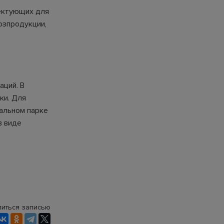
ектующих для
озпродукции,
аций. В
ки. Для
иальном парке
в виде
иться записью