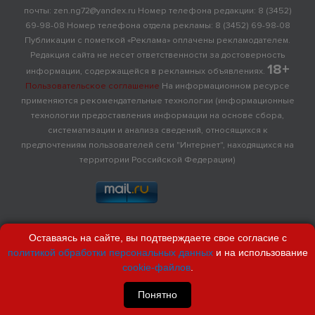
почты: zen.ng72@yandex.ru Номер телефона редакции: 8 (3452)
69-98-08 Номер телефона отдела рекламы: 8 (3452) 69-98-08
Публикации с пометкой «Реклама» оплачены рекламодателем.
Редакция сайта не несет ответственности за достоверность
18+
информации, содержащейся в рекламных объявлениях.
Пользовательское соглашение
На информационном ресурсе
применяются рекомендательные технологии (информационные
технологии предоставления информации на основе сбора,
систематизации и анализа сведений, относящихся к
предпочтениям пользователей сети "Интернет", находящихся на
территории Российской Федерации)
Оставаясь на сайте, вы подтверждаете свое согласие с
политикой обработки персональных данных
и на использование
cookie-файлов
.
Понятно