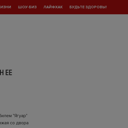
ЖИЗНИ
ШОУ-БИЗ
ЛАЙФХАК
БУДЬТЕ ЗДОРОВЫ!
Н ЕЕ
билем "Ягуар"
зжая со двора