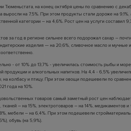
и Тюменьстата, на конец октября цены по сравнению с дека
 выросли на 7,5%. При этом продукты стали дороже на 9,1%,
венной категории – на 4,6%. Рост цен на услуги составил 9,
тов за год в регионе сильнее всего подорожал сахар – почти
ондитерские изделия — на 20,6%, сливочное масло и мучные 
 соответственно.
льно - от 10% до 13,7% - увеличилась стоимость рыбы и мор
й продукции и алкогольных напитков. На 4,4 - 6,5% увеличил
ы, на колбасу и птицу. При этом овощи подешевели по сравне
21 года на 10%.
овольственных товаров самый заметный рост цен наблюдае
, тканей – на 15%, электротоваров – на 14%, медикаментов и
8%, мебели – на 6,4%. При этом подешевели стройматериалы 
%), обувь (на 5,9%).