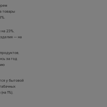
брем
 а товары
3%.
 на 23%,
изделия — на
епродуктов,
ись за год
нию
тся у бытовой
 табачных
(на 1%),