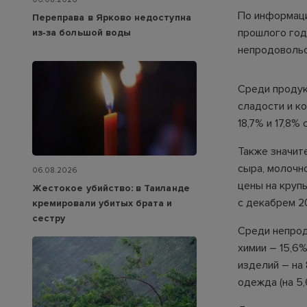
По информаци
Переправа в Ярково недоступна
прошлого года
из‑за большой воды
непродовольст
Среди продук
сладости и к
18,7% и 17,8%
Также значите
сыра, молочно
06.08.2026
цены на круп
Жестокое убийство: в Таиланде
с декабрем 20
кремировали убитых брата и
сестру
Среди непрод
химии – 15,6%
изделий – на 
одежда (на 5,6