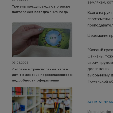
землякам, ко
Тюмень предупреждают о риске
повторения паводка 1979 года
Всего из рук 
спортсмены, 
преподавател
Церемония пр
"Каждый граж
Отчизны, тоже
своим трудом
09.08.2026
достижения —
Льготные транспортные карты
для тюменских первоклассников:
выбранному д
подробности оформления
Тюменской об
АЛЕКСАНДР М
Источник фот