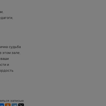
и,
дагоги,
лична судьба
в этом зале,
 ваши
сти и
гордость
иться записью