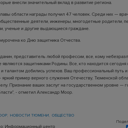
торые внесли значительный вклад в развитие региона.
главы области награды получил 47 человек. Среди них — врач
общественные деятели, инженеры, многодетные родители, пе
и, ученые и другие выдающиеся граждане.
иурочена ко Дню защитника Отчества.
данин, представитель любой профессии, все, кому небезраз
 являются защитниками Родины. Все, кто находится сегодня 
 и талантом добились успехов. Ваш профессиональный путь и
 яркий пример верного служения Отечеству, Тюменской обла
елу. Признание ваших заслуг на государственном уровне — 
ласти", - отметил Александр Моор.
ООР
НОВОСТИ ТЮМЕНИ
ОБЩЕСТВО
Подел
о: Информационный центр