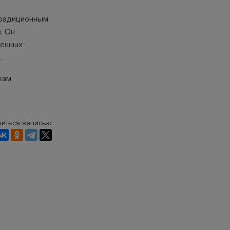
традиционным
. Он
ленных
.
кам
иться записью