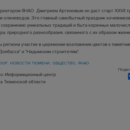
ернатором ЯНАО Дмитрием Артюховым он даст старт XXVII 
м оленеводов. Это главный самобытный праздник кочевников
 сохранению уникальных традиций и быта коренных малочис
ра, природного разнообразия, связанного с их образом жизни
вы региона участие в церемонии возложения цветов к памятни
Донбасса" и "Надымским строителям".
ООР
НОВОСТИ ТЮМЕНИ
ОБЩЕСТВО
ЯНАО
Подел
о: Информационный центр
а Тюменской области