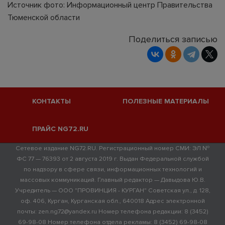
Источник фото: Информационный центр Правительства
Тюменской области
Поделиться записью
КОНТАКТЫ
ПОЛЕЗНЫЕ МАТЕРИАЛЫ
ПРАЙС NG72.RU
Сетевое издание NG72.RU. Регистрационный номер СМИ: ЭЛ №
ФС 77 — 76393 от 2 августа 2019 г. Выдан Федеральной службой
по надзору в сфере связи, информационных технологий и
массовых коммуникаций. Главный редактор — Давыдова Ю.В.
Учредитель — ООО "ПРОВИНЦИЯ - КУРГАН" Советская ул., д. 128,
оф. 406, Курган, Курганская обл., 640018 Адрес электронной
почты: zen.ng72@yandex.ru Номер телефона редакции: 8 (3452)
69-98-08 Номер телефона отдела рекламы: 8 (3452) 69-98-08