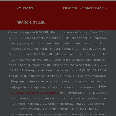
КОНТАКТЫ
ПОЛЕЗНЫЕ МАТЕРИАЛЫ
ПРАЙС NG72.RU
Сетевое издание NG72.RU. Регистрационный номер СМИ: ЭЛ №
ФС 77 — 76393 от 2 августа 2019 г. Выдан Федеральной службой
по надзору в сфере связи, информационных технологий и
массовых коммуникаций. Главный редактор — Давыдова Ю.В.
Учредитель — ООО "ПРОВИНЦИЯ - КУРГАН" Советская ул., д. 128,
оф. 406, Курган, Курганская обл., 640018 Адрес электронной
почты: zen.ng72@yandex.ru Номер телефона редакции: 8 (3452)
69-98-08 Номер телефона отдела рекламы: 8 (3452) 69-98-08
Публикации с пометкой «Реклама» оплачены рекламодателем.
Редакция сайта не несет ответственности за достоверность
18+
информации, содержащейся в рекламных объявлениях.
Пользовательское соглашение
На информационном ресурсе
применяются рекомендательные технологии (информационные
технологии предоставления информации на основе сбора,
систематизации и анализа сведений, относящихся к
предпочтениям пользователей сети "Интернет", находящихся на