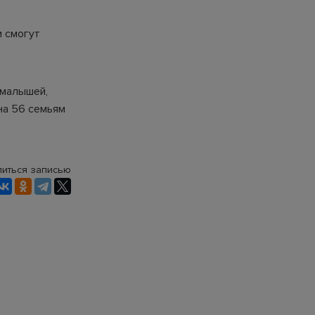
и смогут
 малышей,
на 56 семьям
иться записью