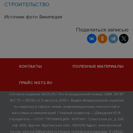
СТРОИТЕЛЬСТВО
Источник фото: Википедия
Поделиться записью
КОНТАКТЫ
ПОЛЕЗНЫЕ МАТЕРИАЛЫ
ПРАЙС NG72.RU
Сетевое издание NG72.RU. Регистрационный номер СМИ: ЭЛ №
ФС 77 — 76393 от 2 августа 2019 г. Выдан Федеральной службой
по надзору в сфере связи, информационных технологий и
массовых коммуникаций. Главный редактор — Давыдова Ю.В.
Учредитель — ООО "ПРОВИНЦИЯ - КУРГАН" Советская ул., д. 128,
оф. 406, Курган, Курганская обл., 640018 Адрес электронной
почты: zen.ng72@yandex.ru Номер телефона редакции: 8 (3452)