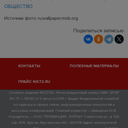
ОБЩЕСТВО
Источник фото: ru.wallpaper.mob.org
Поделиться записью
КОНТАКТЫ
ПОЛЕЗНЫЕ МАТЕРИАЛЫ
ПРАЙС NG72.RU
Сетевое издание NG72.RU. Регистрационный номер СМИ: ЭЛ №
ФС 77 — 76393 от 2 августа 2019 г. Выдан Федеральной службой
по надзору в сфере связи, информационных технологий и
массовых коммуникаций. Главный редактор — Давыдова Ю.В.
Учредитель — ООО "ПРОВИНЦИЯ - КУРГАН" Советская ул., д. 128,
оф. 406, Курган, Курганская обл., 640018 Адрес электронной