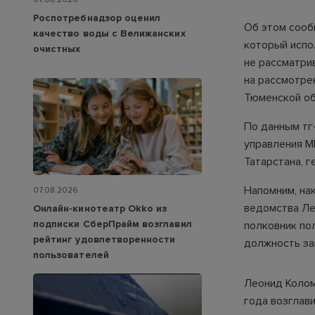
Роспотребнадзор оценил
Об этом сооб
качество воды с Велижанских
который испо
очистных
не рассматри
на рассмотре
Тюменской об
По данным тг
управления М
Татарстана, 
Напомним, нак
07.08.2026
ведомства Ле
Онлайн-кинотеатр Okko из
подписки СберПрайм возглавил
полковник по
рейтинг удовлетворенности
должность за
пользователей
Леонид Колом
года возглав