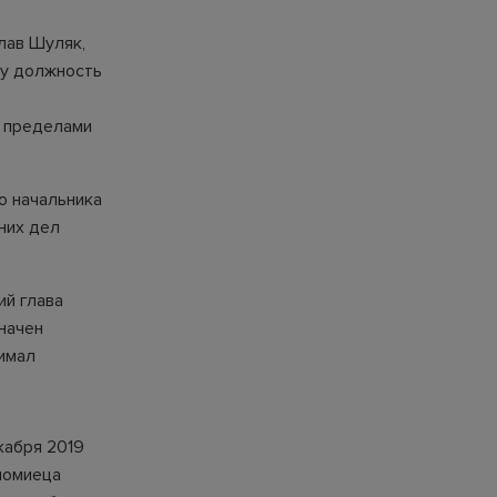
лав Шуляк,
ту должность
а пределами
о начальника
них дел
ий глава
начен
нимал
кабря 2019
ломиеца