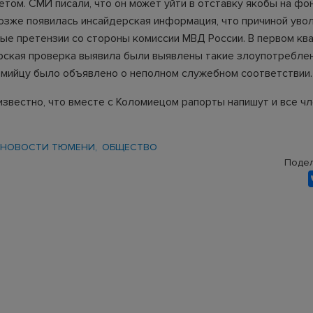
етом. СМИ писали, что он может уйти в отставку якобы на фо
озже появилась инсайдерская информация, что причиной уво
ые претензии со стороны комиссии МВД России. В первом кв
рская проверка выявила были выявлены такие злоупотреблен
мийцу было объявлено о неполном служебном соответствии.
известно, что вместе с Коломиецом рапорты напишут и все ч
НОВОСТИ ТЮМЕНИ
ОБЩЕСТВО
Подел