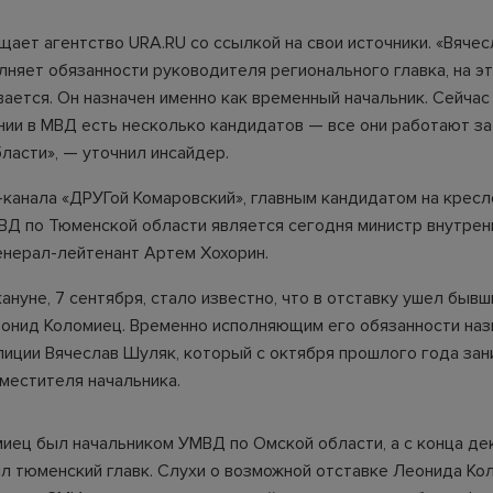
щает агентство URA.RU со ссылкой на свои источники. «Вячес
лняет обязанности руководителя регионального главка, на э
вается. Он назначен именно как временный начальник. Сейчас
нии в МВД есть несколько кандидатов — все они работают з
ласти», — уточнил инсайдер.
-канала «ДРУГой Комаровский», главным кандидатом на кресл
ВД по Тюменской области является сегодня министр внутрен
генерал-лейтенант Артем Хохорин.
ануне, 7 сентября, стало известно, что в отставку ушел бывш
онид Коломиец. Временно исполняющим его обязанности наз
лиции Вячеслав Шуляк, который с октября прошлого года за
местителя начальника.
иец был начальником УМВД по Омской области, а с конца де
ил тюменский главк. Слухи о возможной отставке Леонида Ко