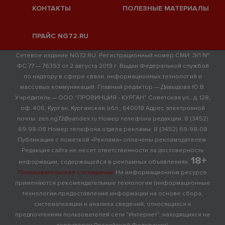
КОНТАКТЫ
ПОЛЕЗНЫЕ МАТЕРИАЛЫ
ПРАЙС NG72.RU
Сетевое издание NG72.RU. Регистрационный номер СМИ: ЭЛ №
ФС 77 — 76393 от 2 августа 2019 г. Выдан Федеральной службой
по надзору в сфере связи, информационных технологий и
массовых коммуникаций. Главный редактор — Давыдова Ю.В.
Учредитель — ООО "ПРОВИНЦИЯ - КУРГАН" Советская ул., д. 128,
оф. 406, Курган, Курганская обл., 640018 Адрес электронной
почты: zen.ng72@yandex.ru Номер телефона редакции: 8 (3452)
69-98-08 Номер телефона отдела рекламы: 8 (3452) 69-98-08
Публикации с пометкой «Реклама» оплачены рекламодателем.
Редакция сайта не несет ответственности за достоверность
18+
информации, содержащейся в рекламных объявлениях.
Пользовательское соглашение
На информационном ресурсе
применяются рекомендательные технологии (информационные
технологии предоставления информации на основе сбора,
систематизации и анализа сведений, относящихся к
предпочтениям пользователей сети "Интернет", находящихся на