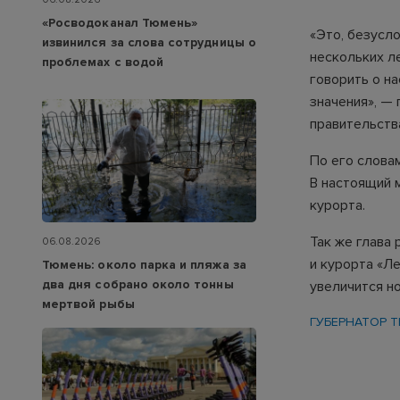
«Росводоканал Тюмень»
«Это, безусл
извинился за слова сотрудницы о
нескольких л
проблемах с водой
говорить о на
значения», —
правительств
По его слова
В настоящий 
курорта.
Так же глава
06.08.2026
и курорта «Л
Тюмень: около парка и пляжа за
два дня собрано около тонны
увеличится н
мертвой рыбы
ГУБЕРНАТОР 