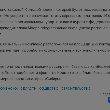
овно, сложный, большой проект, который будет реализовыват
ет. Но уверен, что он сможет стать серьезным флагманом. И
с не как о региональном курорте, а как о курорте федеральн
 приводит слова Моора telegram-канал инфоцентра региональ
а.
м, термальный комплекс расположится на площади 260 гекта
момент идет проработка функциональных зон, наполняемост
 региона поделился планами расширения базы отдыха «Верхни
етоЛето», сообщает инфоцентр. Кроме того, в ближайшее вр
омерной фонд санатория «Сибирь».
ТЮМЕНСКОЙ ОБЛАСТИ
ОБЩЕСТВО
СТРОИТЕЛЬСТВО
Подел