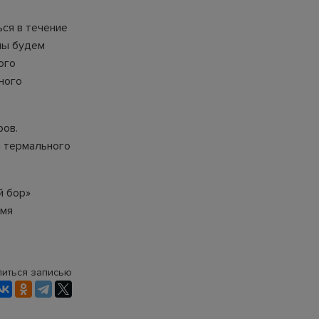
ься в течение
 мы будем
ого
ного
ров.
и термального
й бор»
емя
иться записью