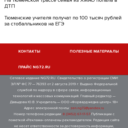
На тюменской трассе семья из ХМАО попала в
ДТП
Тюменские учителя получат по 100 тысяч рублей
за стобалльников на ЕГЭ
КОНТАКТЫ
ПОЛЕЗНЫЕ МАТЕРИАЛЫ
ПРАЙС NG72.RU
Сетевое издание NG72.RU. Свидетельство о регистрации СМИ:
ЭЛ № ФС 77 — 76393 от 2 августа 2019 г. Выдано Федеральной
службой по надзору в сфере связи, информационных
технологий и массовых коммуникаций. Главный редактор —
Давыдова Ю.В. Учредитель — ООО «Форвард медиа центр». 18+
Адрес электронной почты:
zen.ng72@yandex.ru
Номер телефона редакции:
8 (3452) 67-17-57
Публикации с
пометкой «Реклама» оплачены рекламодателем. Редакция сайта
не несет ответственности за достоверность информации,