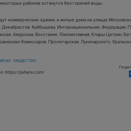
некоторых районов останутся без горячей воды.
дут коммерческие здания, и жилые дома на улицах Московски
, Декабристов, Куйбышева, Интернациональная, Федерации, П
ская, Амурская, Восстания, Локомотивная, Клары Цеткин, Бе
Бакинских Комиссаров, Пролетарская, Луначарского, Уральск
МЕНИ
ОБЩЕСТВО
Подел
: https://pxhere.com/