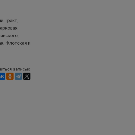
й Тракт,
арковая,
линского,
ая, Флотская и
иться записью