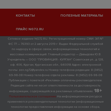
КОНТАКТЫ
ПОЛЕЗНЫЕ МАТЕРИАЛЫ
ПРАЙС NG72.RU
Сетевое издание NG72.RU. Регистрационный номер СМИ: ЭЛ №
ФС 77 — 76393 от 2 августа 2019 г. Выдан Федеральной службой
по надзору в сфере связи, информационных технологий и
массовых коммуникаций. Главный редактор — Давыдова Ю.В.
Учредитель — ООО "ПРОВИНЦИЯ - КУРГАН" Советская ул., д. 128,
оф. 406, Курган, Курганская обл., 640018 Адрес электронной
почты: zen.ng72@yandex.ru Номер телефона редакции: 8 (3452)
69-98-08 Номер телефона отдела рекламы: 8 (3452) 69-98-08
Публикации с пометкой «Реклама» оплачены рекламодателем.
Редакция сайта не несет ответственности за достоверность
18+
информации, содержащейся в рекламных объявлениях.
Пользовательское соглашение
На информационном ресурсе
применяются рекомендательные технологии (информационные
технологии предоставления информации на основе сбора,