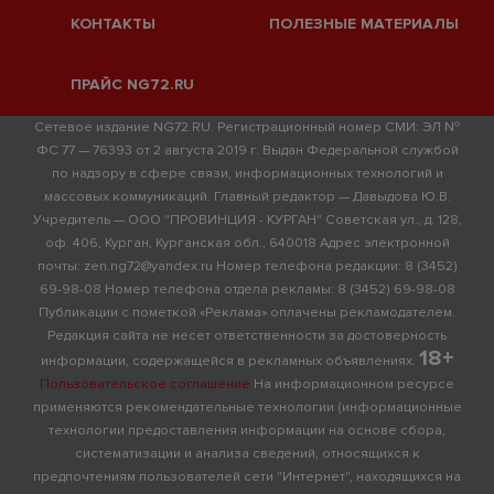
КОНТАКТЫ
ПОЛЕЗНЫЕ МАТЕРИАЛЫ
ПРАЙС NG72.RU
Сетевое издание NG72.RU. Регистрационный номер СМИ: ЭЛ №
ФС 77 — 76393 от 2 августа 2019 г. Выдан Федеральной службой
по надзору в сфере связи, информационных технологий и
массовых коммуникаций. Главный редактор — Давыдова Ю.В.
Учредитель — ООО "ПРОВИНЦИЯ - КУРГАН" Советская ул., д. 128,
оф. 406, Курган, Курганская обл., 640018 Адрес электронной
почты: zen.ng72@yandex.ru Номер телефона редакции: 8 (3452)
69-98-08 Номер телефона отдела рекламы: 8 (3452) 69-98-08
Публикации с пометкой «Реклама» оплачены рекламодателем.
Редакция сайта не несет ответственности за достоверность
18+
информации, содержащейся в рекламных объявлениях.
Пользовательское соглашение
На информационном ресурсе
применяются рекомендательные технологии (информационные
технологии предоставления информации на основе сбора,
систематизации и анализа сведений, относящихся к
предпочтениям пользователей сети "Интернет", находящихся на